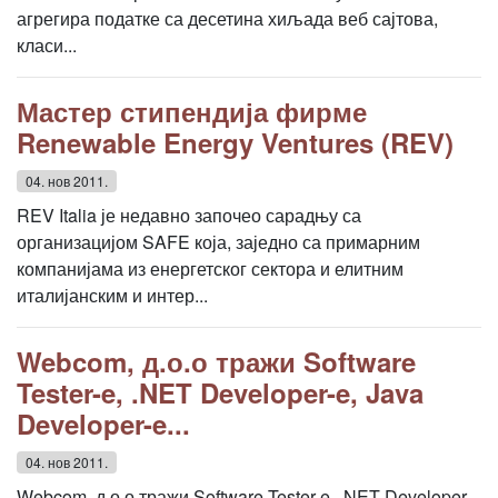
агрегира податке са десетина хиљада веб сајтова,
класи...
Мастер стипендија фирме
Renewable Energy Ventures (REV)
04. нов 2011.
REV Italia је недавно започео сарадњу са
организацијом SAFE која, заједно са примарним
компанијама из енергетског сектора и елитним
италијанским и интер...
Webcom, д.о.о тражи Software
Tester-e, .NET Developer-e, Java
Developer-e...
04. нов 2011.
Webcom, д.о.о тражи Software Tester-e, .NET Developer-