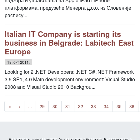
надзора и управљања на Apple iPad i iPhone
платформама, предузеће Менерга д.о.о. из Словеније
распису...
Italian IT Company is starting its
business in Belgrade: Labitech East
Europe
18. окт 2011.
Looking for 2 .NET Developers: .NET C# .NET Framework
3.5 SP1, 4.0 Main development environment: Visual Studio
2008 and Visual Studio 2010 Backgrou...
«
‹
...
29
30
31
32
33
34
35
36
Електротехнички факултет, Универзитет у Београду, Булевар краља