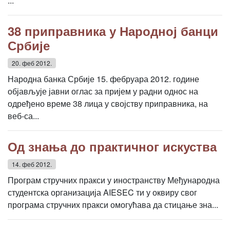
...
38 приправника у Народној банци
Србије
20. феб 2012.
Народна банка Србије 15. фебруара 2012. године
објављује јавни оглас за пријем у радни однос на
одређено време 38 лица у својству приправника, на
веб-са...
Од знања до практичног искуства
14. феб 2012.
Програм стручних пракси у иностранству Међународна
студентска организација AIESEC ти у оквиру свог
програма стручних пракси омогућава да стицање зна...