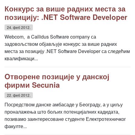
Конкурс за више радних места за
позицију: .NET Software Developer
24. феб 2012.
Webcom, a Callidus Software company са
задовољством објављује конкурс за више радних
места за позицију .NET Software Developer са следећим
квалификаци...
Oтворене позиције у данској
фирми Secunia
22. феб 2012.
Посредством данске амбасаде у Београду, а у циљу
проналажења што бољих потенцијалних кадидата,
позивамо заинтересоване студенте Електротехничког
факулте...