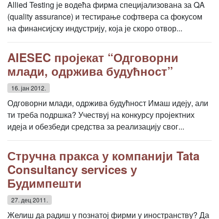
Allied Testing је водећа фирма специјализована за QA
(quality assurance) и тестирање софтвера са фокусом
на финансијску индустрију, која је скоро отвор...
AIESEC пројекат “Одговорни
млади, одржива будућност”
16. јан 2012.
Одговорни млади, одржива будућност Имаш идеју, али
ти треба подршка? Учествуј на конкурсу пројектних
идеја и обезбеди средства за реализацију свог...
Стручна пракса у компанији Tata
Consultancy services у
Будимпешти
27. дец 2011.
Желиш да радиш у познатој фирми у иностранству? Да