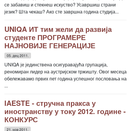
се забавиш и стекнеш искуство? Усавршиш страни
језик? Шта чекаш? Ако сте завршна година студија...
UNIQA ИТ тим жели да развија
студенте ПРОГРАМЕРЕ
НАЈНОВИЈЕ ГЕНЕРАЦИЈЕ
05. дец 2011.
UNIQA је јединствена осигуравајућа групација,
реномиран лидер на аустријском тржишту. Овог месеца
обележавамо првих пет година успешног пословања на
...
IAESTE - стручна пракса у
иностранству у току 2012. године -
КОНКУРС
21. нов 2011.