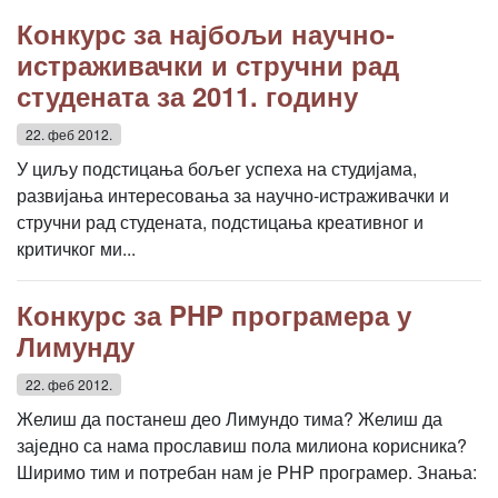
Конкурс за најбољи научно-
истраживачки и стручни рад
студената за 2011. годину
22. феб 2012.
У циљу подстицања бољег успеха на студијама,
развијања интересовања за научно-истраживачки и
стручни рад студената, подстицања креативног и
критичког ми...
Конкурс за PHP програмера у
Лимунду
22. феб 2012.
Желиш да постанеш део Лимундо тима? Желиш да
заједно са нама прославиш пола милиона корисника?
Ширимо тим и потребан нам је PHP програмер. Знања: