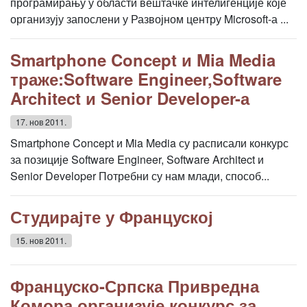
програмирању у области вештачке интелигенције које
организују запослени у Развојном центру Microsoft-а ...
Smartphone Concept и Mia Media
траже:Software Engineer,Software
Architect и Senior Developer-а
17. нов 2011.
Smartphone Concept и Mia Media су расписали конкурс
за позиције Software Engineer, Software Architect и
Senior Developer Потребни су нам млади, способ...
Студирајте у Француској
15. нов 2011.
Француско-Српска Привредна
Комора организује конкурс за