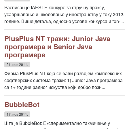
Расписан је IAESTE конкурс за стручну праксу,
усавршавање и школовање у иностранству у току 2012.
године. Више детаља, односно услове конкурса и “on-...
PlusPlus NT тражи: Junior Java
програмера и Senior Java
програмере
21. нов 2011.
Фирма PlusPlus NT која се бави развојем комплексних
софтверских система тражи: 1) Junior Java програмера
са 1+ године радног искуства који добро позн...
BubbleBot
17. нов 2011.
Шта је BubbleBot: Експериментално такмичење у