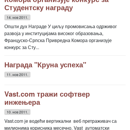
Студентску награду
14. нов 2011.
Општи дух Награде У циљу промовисања одрживог
развоја у институцијама високог образовања,
Француско-Српска Привредна Комора организује
конкурс за Сту...
Награда "Круна успеха"
11. нов 2011.
Vast.com тражи софтвер
инжењера
10. нов 2011.
Vast.com је водећи вертикални веб претраживач са
милионима корисника месечно. Vast аутоматски