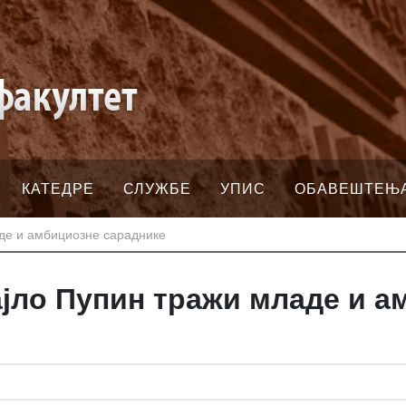
КАТЕДРЕ
СЛУЖБЕ
УПИС
ОБАВЕШТЕЊ
де и амбициозне сараднике
јло Пупин тражи младе и а