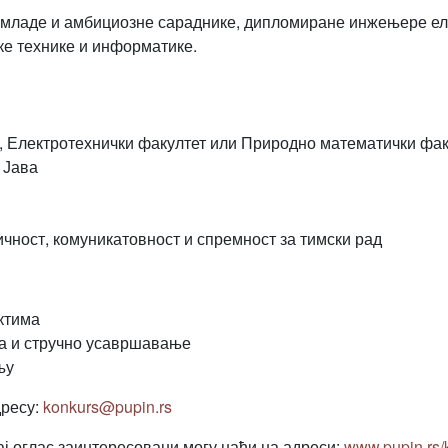
 младе и амбициозне сараднике, дипломиране инжењере ел
е технике и информатике.
е, Електротехнички факултет или Природно математички фак
 Јава
чност, комуникатовност и спремност за тимски рад
ктима
ма и стручно усавршавање
њу
дресу:
konkurs@pupin.rs
ј оглас заинтересовани могу наћи на адреси:
www.pupin.rs/