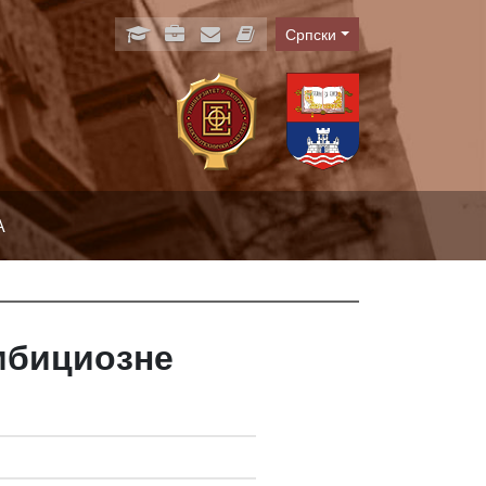
Српски
Language
А
мбициозне