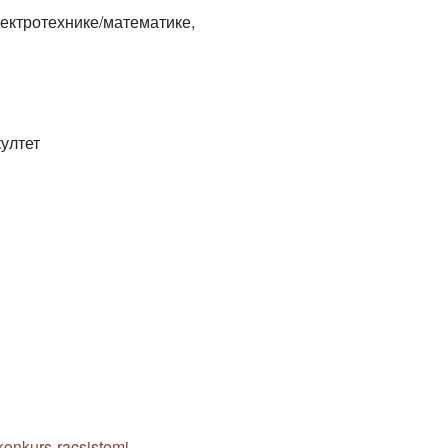
ектротехнике/математике,
ултет
konkurs-racsistemi