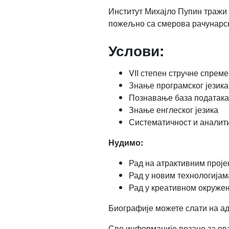
Институт Михајло Пупин тражи
пожељно са смерова рачунарск
Услови:
VII степен стручне спрем
Знање програмског језика
Познавање база података
Знање енглеског језика
Систематичност и аналити
Нудимо:
Рад на атрактивним проје
Рад у новим технологија
Рад у креативном окруже
Биографије можете слати на а
Све информације везане за ова