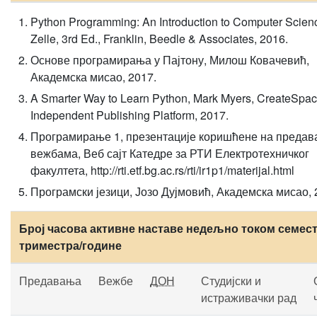
Python Programming: An Introduction to Computer Scien
Zelle, 3rd Ed., Franklin, Beedle & Associates, 2016.
Основе програмирања у Пајтону, Милош Ковачевић,
Академска мисао, 2017.
A Smarter Way to Learn Python, Mark Myers, CreateSpa
Independent Publishing Platform, 2017.
Програмирање 1, презентације коришћене на преда
вежбама, Веб сајт Катедре за РТИ Електротехничког
факултета, http://rti.etf.bg.ac.rs/rti/ir1p1/materijal.html
Програмски језици, Јозо Дујмовић, Академска мисао, 
Број часова активне наставе недељно током семест
триместра/године
Предавања
Вежбе
ДОН
Студијски и
истраживачки рад