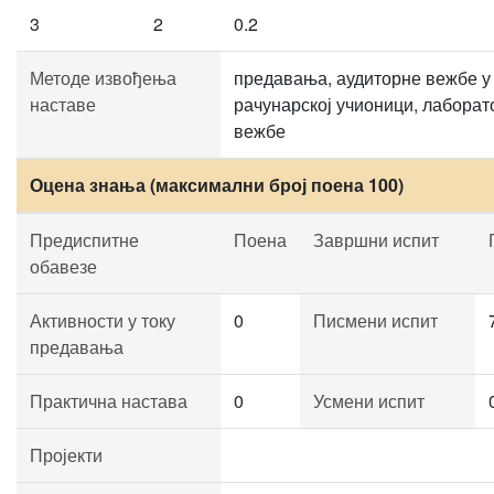
3
2
0.2
Методе извођења
предавања, аудиторне вежбе у
наставе
рачунарској учионици, лаборат
вежбе
Оцена знања (максимални број поена 100)
Предиспитне
Поена
Завршни испит
обавезе
Активности у току
0
Писмени испит
предавања
Практична настава
0
Усмени испит
Пројекти