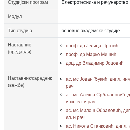
Студијски програм
Електротехника и рачунарство
Модул
Тип студија
основне академске студије
Наставник
проф. др Јелица Протић
(предавач)
проф. др Марко Мишић
доц. др Владимир Јоцовић
Наставник/сарадник
ас. мс Јован Ђукић, дипл. инж
(вежбе)
рач.
ас. мс Алекса Србљановић, д
инж. ел. и рач.
ас. мс Милош Обрадовић, дип
ел. и рач.
ас. Никола Станковић, дипл. 