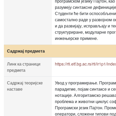
програмском језику Пајтон, као
разумеју синтаксне дефиниције
Студенти ће бити оспособљени
самостално раде у развојном 
и да развијају, исправљају и те
структуриране, модуларне про
инжењерске примене.
Садржај предмета
Линк ка страници
https://rti.etf.bg.ac.rs/rti/ir1p1/in
предмета
Садржај теоријске
Увод у програмирање. Програм
наставе
парадигме, појам синтаксе и с
нотације. Алгоритамско решав
проблема и животни циклус со
Програмски језик Пајтон. Про
оператори, сложени типови под