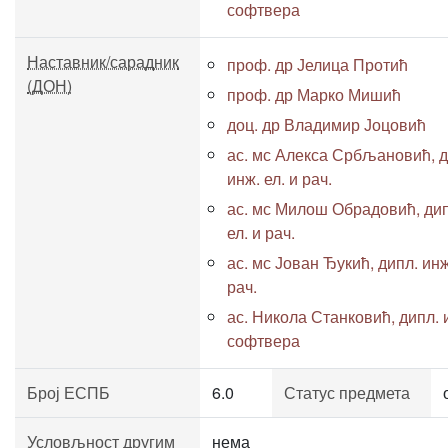
софтвера
Наставник/сарадник
проф. др Јелица Протић
(ДОН)
проф. др Марко Мишић
доц. др Владимир Јоцовић
ас. мс Алекса Србљановић, д
инж. ел. и рач.
ас. мс Милош Обрадовић, дип
ел. и рач.
ас. мс Јован Ђукић, дипл. инж
рач.
ас. Никола Станковић, дипл. 
софтвера
Број ЕСПБ
6.0
Статус предмета
Условљност другим
нема