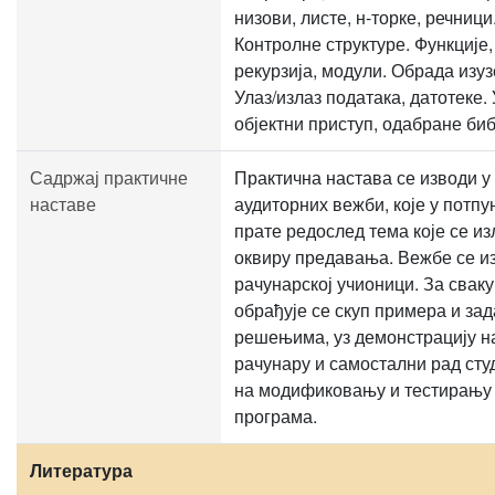
низови, листе, н-торке, речници
Контролне структуре. Функције,
рекурзија, модули. Обрада изуз
Улаз/излаз података, датотеке. 
објектни приступ, одабране би
Садржај практичне
Практична настава се изводи у
наставе
аудиторних вежби, које у потпу
прате редослед тема које се из
оквиру предавања. Вежбе се и
рачунарској учионици. За сваку
обрађује се скуп примера и зад
решењима, уз демонстрацију н
рачунару и самостални рад сту
на модификовању и тестирању
програма.
Литература