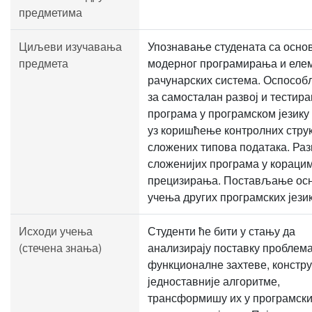
предметима
Циљеви изучавања
Упознавање студената са осно
предмета
модерног програмирања и еле
рачунарских система. Оспосо
за самосталан развој и тестир
програма у програмском језику
уз коришћење контролних струк
сложених типова података. Раз
сложенијих програма у кораци
прецизирања. Постављање осн
учења других програмских језик
Исходи учења
Студенти ће бити у стању да
(стечена знања)
анализирају поставку проблема
функционалне захтеве, констр
једноставније алгоритме,
трансформишу их у програмски