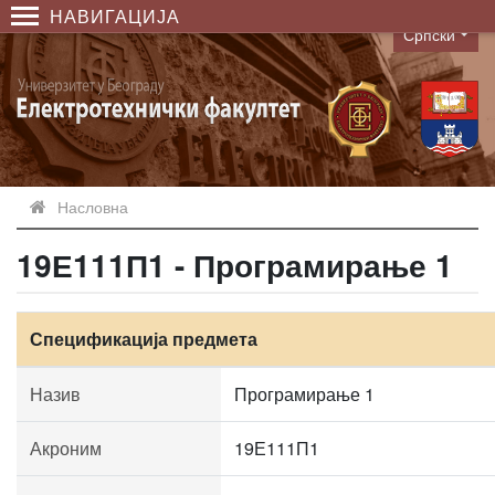
НАВИГАЦИЈА
Српски
Language
Насловна
19Е111П1 - Програмирање 1
Спецификација предмета
Назив
Програмирање 1
Акроним
19Е111П1