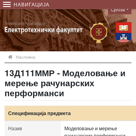
НАВИГАЦИЈА
Српски
Language
Насловна
13Д111ММР - Моделовање и
мерење рачунарских
перформанси
Спецификација предмета
Назив
Моделовање и мерење
рачунарских перформанси