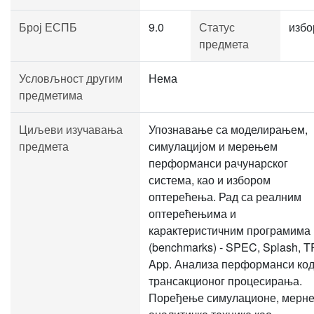
Број ЕСПБ
9.0
Статус
избо
предмета
Условљност другим
Нема
предметима
Циљеви изучавања
Упознавање са моделирањем,
предмета
симулацијом и мерењем
перформанси рачунарског
система, као и избором
оптерећења. Рад са реалним
оптерећењима и
карактеристичним програмима
(benchmarks) - SPEC, Splash, T
App. Анализа перформанси ко
трансакционог процесирања.
Поређење симулационе, мерне