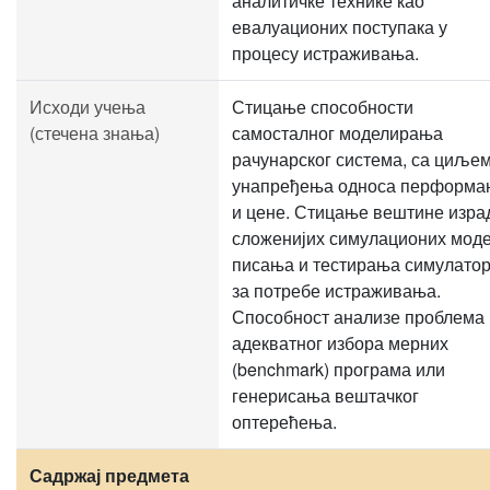
аналитичке технике као
евалуационих поступака у
процесу истраживања.
Исходи учења
Стицање способности
(стечена знања)
самосталног моделирања
рачунарског система, са циље
унапређења односа перформа
и цене. Стицање вештине изра
сложенијих симулационих моде
писања и тестирања симулато
за потребе истраживања.
Способност анализе проблема 
адекватног избора мерних
(benchmark) програма или
генерисања вештачког
оптерећења.
Садржај предмета