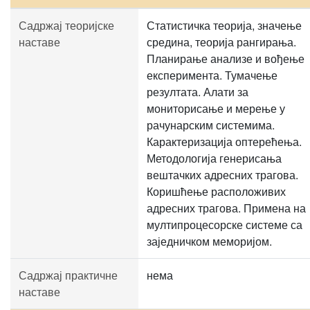
Садржај теоријске
Статистичка теорија, значење
наставе
средина, теорија рангирања.
Планирање анализе и вођење
експеримента. Тумачење
резултата. Алати за
мониторисање и мерење у
рачунарским системима.
Карактеризација оптерећења.
Методологија генерисања
вештачких адресних трагова.
Коришћење расположивих
адресних трагова. Примена на
мултипроцесорске системе са
заједничком меморијом.
Садржај практичне
нема
наставе