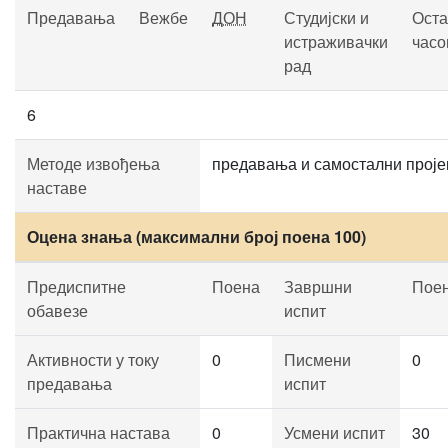
Предавања
Вежбе
ДОН
Студијски и
Оста
истраживачки
часо
рад
6
Методе извођења
предавања и самостални проје
наставе
Оцена знања (максимални број поена 100)
Предиспитне
Поена
Завршни
Пое
обавезе
испит
Активности у току
0
Писмени
0
предавања
испит
Практична настава
0
Усмени испит
30