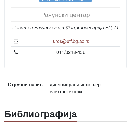
Рачунски центар
Павиљон Рачунског центра, канцеларија РЦ-11
uros@etf.bg.ac.rs
011/3218-436
Стручни назив
дипломирани инжењер
електротехнике
Библиографија