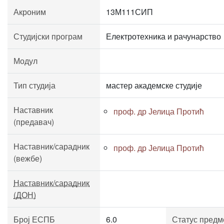
Акроним
13М111СИП
Студијски програм
Електротехника и рачунарство
Модул
Тип студија
мастер академске студије
Наставник
проф. др Јелица Протић
(предавач)
Наставник/сарадник
проф. др Јелица Протић
(вежбе)
Наставник/сарадник
(ДОН)
Број ЕСПБ
6.0
Статус предм