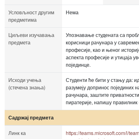
Условљност другим
Нема
предметима
Циљеви изучавања
Упознавање студената са пробл
предмета
корисници рачунара у савремен
професије, као и њеног историј
аспекта професије и утицаја у
појединце.
Исходи учења
Студенти ће бити у стању да: и
(стечена знања)
разумеју допринос појединих н
рачунара, заштите приватности
пиратерије, напишу правилник 
Садржај предмета
Линк ка
https://teams.microsoft.com/l