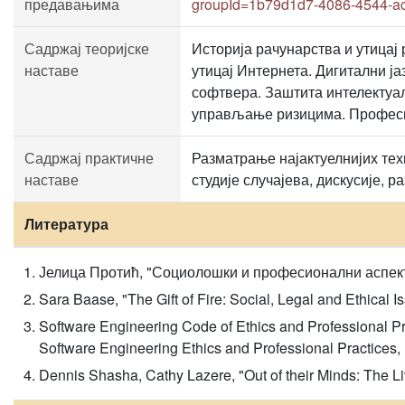
предавањима
groupId=1b79d1d7-4086-4544-a
Садржај теоријске
Историја рачунарства и утицај
наставе
утицај Интернета. Дигитални ј
софтвера. Заштита интелектуал
управљање ризицима. Професио
Садржај практичне
Разматрање најактуелнијих тех
наставе
студије случајева, дискусије,
Литература
Јелица Протић, "Социолошки и професионални аспек
Sara Baase, "The Gift of Fire: Social, Legal and Ethical 
Software Engineering Code of Ethics and Professional P
Software Engineering Ethics and Professional Practices,
Dennis Shasha, Cathy Lazere, "Out of their Minds: The Li