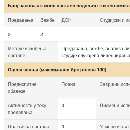
Број часова активне наставе недељно током семес
Предавања
Вежбе
ДОН
Студијски и и
2
2
Методе извођења
Предавања, вежбе, анализа лит
наставе
студије случајева лиценцирања
Оцена знања (максимални број поена 100)
Предиспитне
Поена
Завршни исп
обавезе
Активности у току
0
Писмени исп
предавања
Практична настава
0
Усмени испит