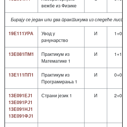
вежбе из Физике
Бирају се један или два практикума из следеће лист
19Е111УРА
Увод у
И
1+0+1
рачунарство
13Е081ПМ1
Практикум из
И
1+1+0
Математике 1
13Е111ПП1
Практикум из
И
0+0+2
Програмирања 1
13Е091ЕЈ1
Страни језик 1
И
2+0+0
13Е091РЈ1
13Е091НЈ1
13Е091ФЈ1