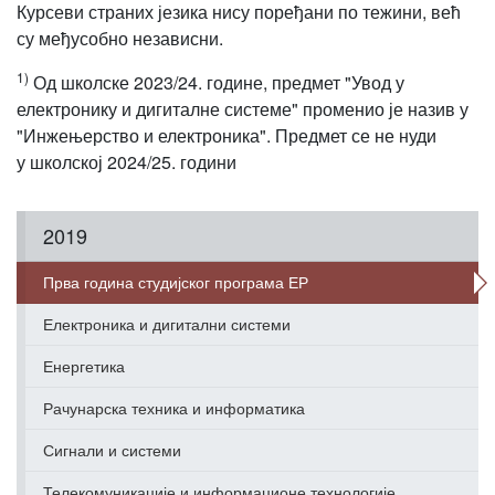
Курсеви страних језика нису поређани по тежини, већ
су међусобно независни.
1)
Од школске 2023/24. године, предмет "Увод у
електронику и дигиталне системе" променио је назив у
"Инжењерство и електроника". Предмет се не нуди
у школској 2024/25. години
2019
Прва година студијског програма ЕР
Електроника и дигитални системи
Енергетика
Рачунарска техника и информатика
Сигнали и системи
Телекомуникације и информационе технологије