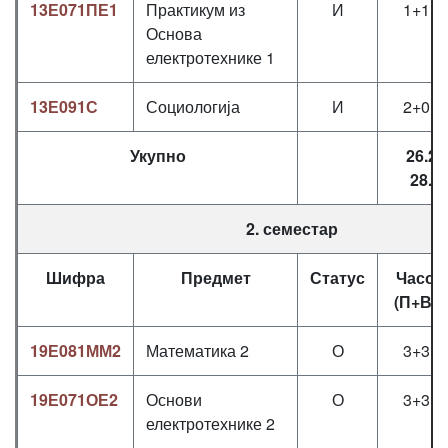
13Е071ПЕ1
Практикум из
И
1+1+0
Основа
електротехнике 1
13Е091С
Социологија
И
2+0+0
Укупно
26.2 /
28.2
2. семестар
Шифра
Предмет
Статус
Часов
(П+В+Л
19Е081ММ2
Математика 2
О
3+3+0
19Е071ОЕ2
Основи
О
3+3+0
електротехнике 2