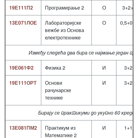
19Е111П2
Програмирање 2
О
3+2+0.
13Е071ЛОЕ
Лабораторијске
О
0,5+0+1
вежбе из Основа
електротехнике
Између следећа два бира се најмање један п
19Е061Ф2
Физика 2
И
3+2+0
19Е111ОРТ
Основи
И
3+2+0
рачунарске
технике
Бирају се практикуми до укупно 60 креди
13Е081ПМ2
Практикум из
И
1+1+0
Математике 2