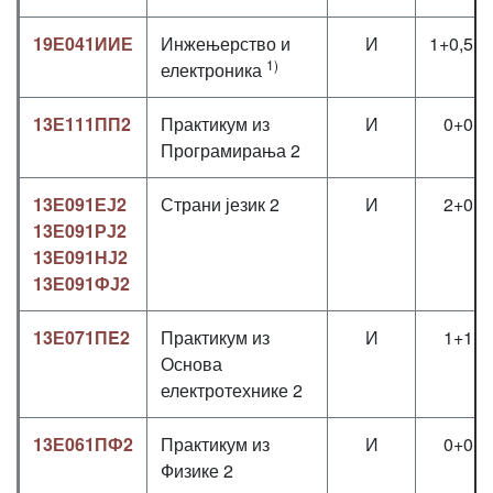
19Е041ИИЕ
Инжењерство и
И
1+0,5+0
1)
електроника
13Е111ПП2
Практикум из
И
0+0+2
Програмирања 2
13Е091ЕЈ2
Страни језик 2
И
2+0+0
13Е091РЈ2
13Е091НЈ2
13Е091ФЈ2
13Е071ПE2
Практикум из
И
1+1+0
Основа
електротехнике 2
13Е061ПФ2
Практикум из
И
0+0+2
Физике 2