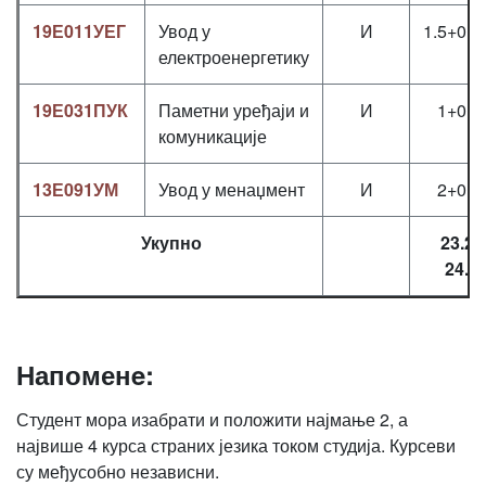
19Е011УЕГ
Увод у
И
1.5+0+0
електроенергетику
19Е031ПУК
Паметни уређаји и
И
1+0+1
комуникације
13Е091УМ
Увод у менаџмент
И
2+0+0
Укупно
23.2 /
24.2
Напоменe:
Студент мора изабрати и положити најмање 2, а
највише 4 курса страних језика током студија. Курсеви
су међусобно независни.