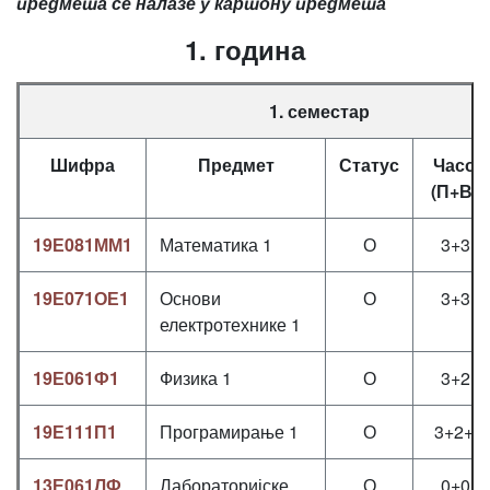
предмета се налазе у картону предмета
1. година
1. семестар
Шифра
Предмет
Статус
Часов
(П+В+Л
19Е081ММ1
Математика 1
О
3+3+0
19Е071ОЕ1
Основи
О
3+3+0
електротехнике 1
19Е061Ф1
Физика 1
О
3+2+0
19Е111П1
Програмирање 1
О
3+2+0.
13Е061ЛФ
Лабораторијске
О
0+0+2