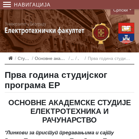
НАВИГАЦИЈА
Српски
Language
Студирање
Основне академске студије
ЕР
2019
Прва година студијског програма ЕР
Прва година студијског
програма ЕР
ОСНОВНЕ АКАДЕМСКЕ СТУДИЈЕ
ЕЛЕКТРОТЕХНИКА И
РАЧУНАРСТВО
*Линкови за приступ предавањима и сајту