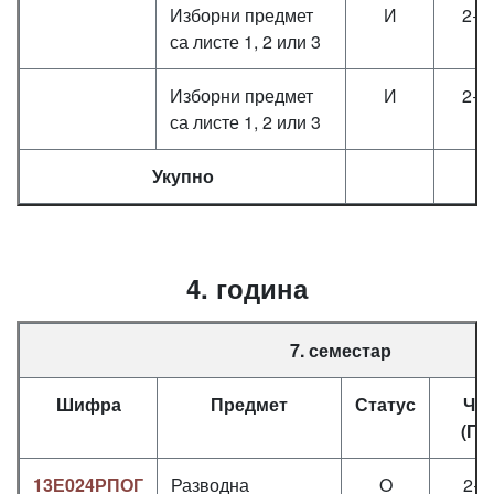
Изборни предмет
И
2+2
са листе 1, 2 или 3
Изборни предмет
И
2+2
са листе 1, 2 или 3
Укупно
2
4. година
7. семестар
Шифра
Предмет
Статус
Ча
(П+
13Е024РПОГ
Разводна
O
2+2