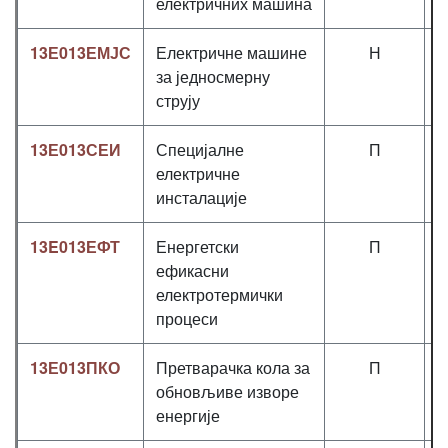
електричних машина
13Е013ЕМЈС
Електричне машине
Н
за једносмерну
струју
13Е013СЕИ
Специјалне
П
електричне
инсталације
13E013ЕФТ
Енергетски
П
ефикасни
електротермички
процеси
13Е013ПКО
Претварачка кола за
П
обновљиве изворе
енергије