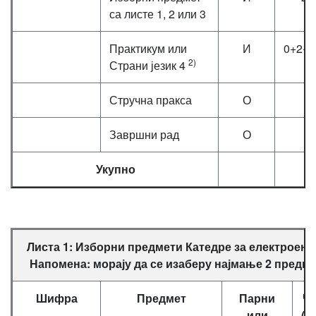
са листе 1, 2 или 3
Практикум или
И
0+2+0
2)
Страни језик 4
Стручна пракса
О
Завршни рад
О
Укупно
Листа 1: Изборни предмети Катедре за електроене
Напомена: морају да се изаберу најмање 2 предме
Шифра
Предмет
Парни
Ч
или
(П