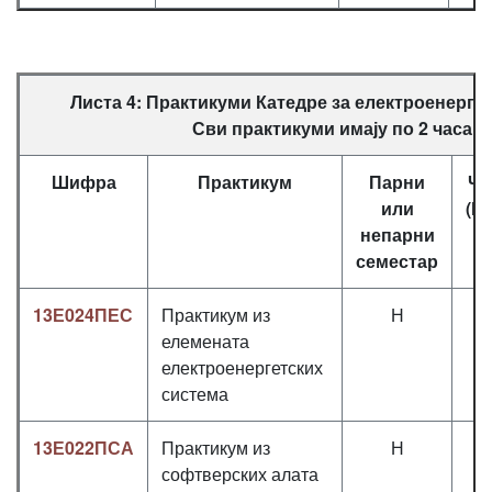
Листа 4: Практикуми Катедре за електроенерге
Сви практикуми имају по 2 часа.
Шифра
Практикум
Парни
Ча
или
(П
непарни
семестар
13Е024ПЕС
Практикум из
Н
0
елемената
електроенергетских
система
13Е022ПСА
Практикум из
Н
0
софтверских алата