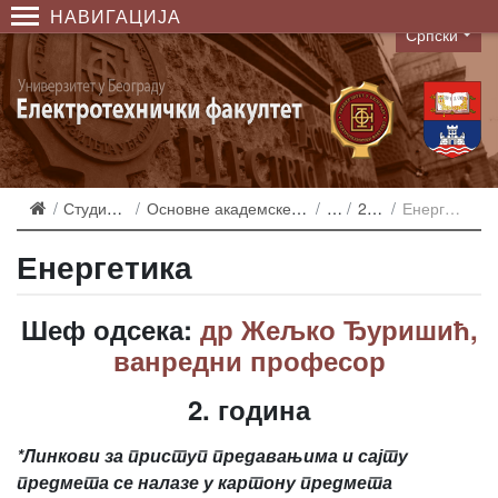
НАВИГАЦИЈА
Српски
Language
Студирање
Основне академске студије
ЕР
2013
Енергетика
Енергетика
Шеф одсека:
др Жељко Ђуришић,
ванредни професор
2. година
*Линкови за приступ предавањима и сајту
предмета се налазе у картону предмета