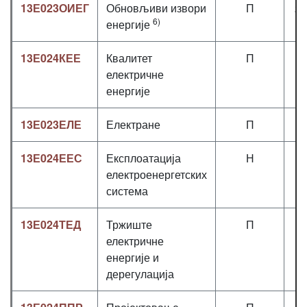
13Е023ОИЕГ
Обновљиви извори
П
2+
6)
енергије
13Е024КЕЕ
Квалитет
П
2
електричне
енергије
13Е023ЕЛЕ
Електране
П
2
13Е024ЕЕС
Експлоатација
Н
2
електроенергетских
система
13Е024ТЕД
Тржиште
П
3
електричне
енергије и
дерегулација