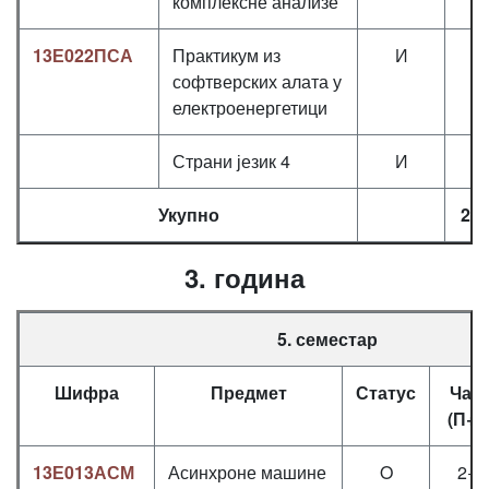
комплексне анализе
13Е022ПСА
Практикум из
И
0
софтверских алата у
електроенергетици
Страни језик 4
И
2
Укупно
27,
3. година
5. семестар
Шифра
Предмет
Статус
Час
(П+В
13Е013АСМ
Асинхроне машине
O
2+1