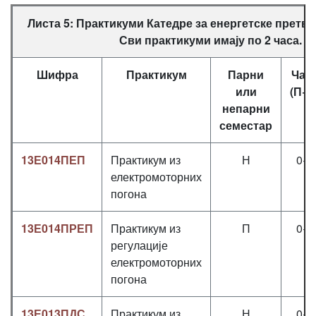
Листа 5: Практикуми Катедре за енергетске претва
Сви практикуми имају по 2 часа.
Шифра
Практикум
Парни
Час
или
(П+В
непарни
семестар
13Е014ПЕП
Практикум из
Н
0+0
електромоторних
погона
13Е014ПРЕП
Практикум из
П
0+0
регулације
електромоторних
погона
13Е013ПДС
Практикум из
Н
0+0