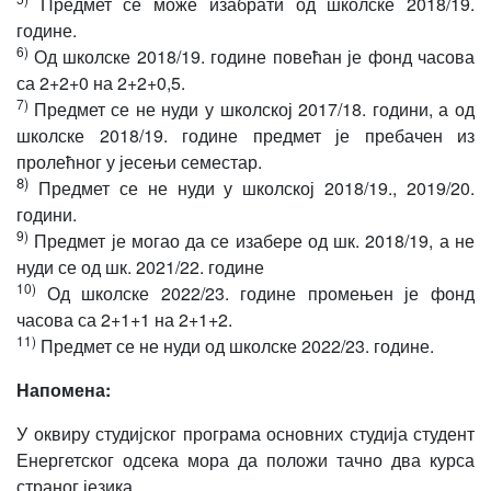
Предмет се може изабрати од школске 2018/19.
године.
6)
Од школске 2018/19. године повећан је фонд часова
са 2+2+0 на 2+2+0,5.
7)
Предмет се не нуди у школској 2017/18. години, а од
школске 2018/19. године предмет је пребачен из
пролећног у јесењи семестар.
8)
Предмет се не нуди у школској 2018/19., 2019/20.
години.
9)
Предмет је могао да се изабере од шк. 2018/19, а не
нуди се од шк. 2021/22. године
10)
Од школске 2022/23. године промењен је фонд
часова са 2+1+1 на 2+1+2.
11)
Предмет се не нуди од школске 2022/23. године.
Напомена:
У оквиру студијског програма основних студија студент
Енергетског одсека мора да положи тачно два курса
страног језика.