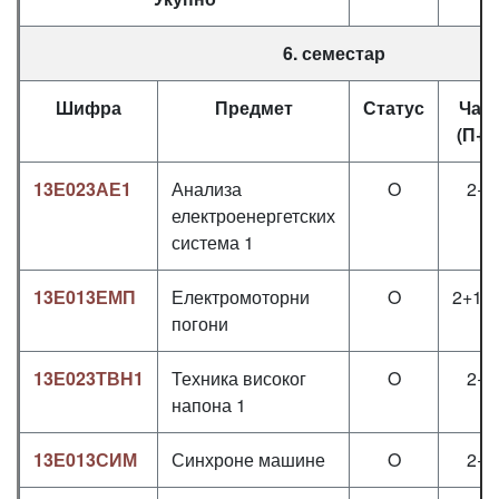
6. семестар
Шифра
Предмет
Статус
Час
(П+В
13Е023АЕ1
Анализа
O
2+2
електроенергетских
система 1
13Е013ЕМП
Електромоторни
O
2+1,5
погони
13Е023ТВН1
Техника високог
O
2+1
напона 1
13Е013СИМ
Синхроне машине
O
2+1