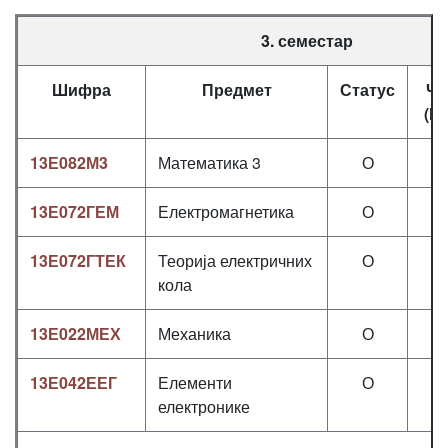
3. семестар
Шифра
Предмет
Статус
Ча
(П
13Е082М3
Математика 3
О
3
13Е072ГЕМ
Електромагнетика
О
3
13Е072ГТЕК
Теорија електричних
О
3
кола
13Е022МЕХ
Механика
О
3
13Е042ЕЕГ
Елементи
О
3
електронике