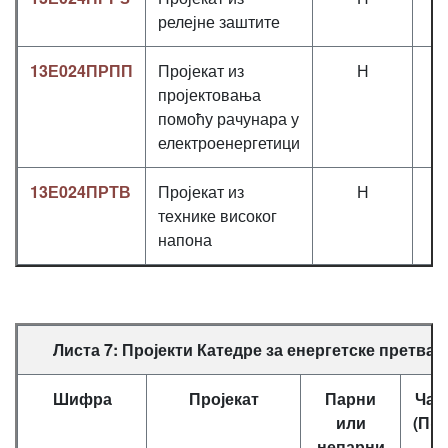
релејне заштите
13Е024ПРПП
Пројекат из
Н
0
пројектовања
помоћу рачунара у
електроенергетици
13Е024ПРТВ
Пројекат из
Н
0
технике високог
напона
Листа 7: Пројекти Катедре за енергетске претвар
Шифра
Пројекат
Парни
Час
или
(П+
непарни