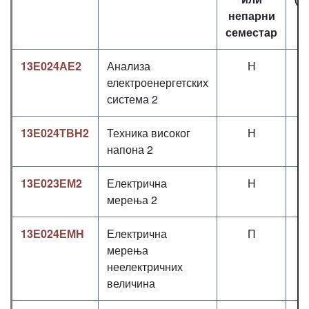
непарни
семестар
13Е024АЕ2
Анализа
Н
2
електроенергетских
система 2
13Е024ТВН2
Техника високог
Н
2
напона 2
13Е023ЕМ2
Електрична
Н
2
мерења 2
13Е024ЕМН
Електрична
П
2
мерења
неелектричних
величина