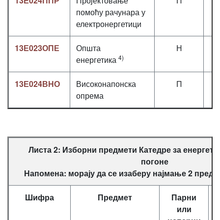
13Е024ППР
Пројектовање
П
2
помоћу рачунара у
електронергетици
13Е023ОПЕ
Општа
Н
3
4)
енергетика
13Е024ВНО
Високонапонска
П
2
опрема
Листа 2: Изборни предмети Катедре за енергетс
погоне
Напомена: морају да се изаберу најмање 2 предме
Шифра
Предмет
Парни
или