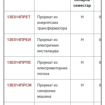
семестар
13Е014ПРЕТ
Пројекат из
Н
0+
енергетских
трансформатора
13Е014ПРЕИ
Пројекат из
Н
0+
електричних
инсталација
13Е014ПРПЕ
Пројекат из
Н
0+
електромоторних
погона
13Е014ПРСМ
Пројекат из
Н
0+
синхроних
машина