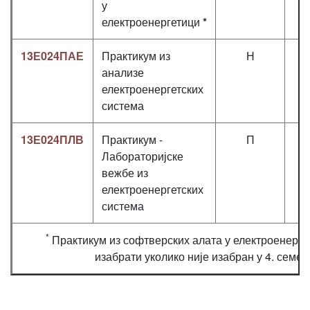
у
електроенергетици
*
13Е024ПАЕ
Практикум из
Н
0
анализе
електроенергетских
система
13Е024ПЛВ
Практикум -
П
0
Лабораторијске
вежбе из
електроенергетских
система
*
Практикум из софтверских алата у електроенерге
изабрати уколико није изабран у 4. семес