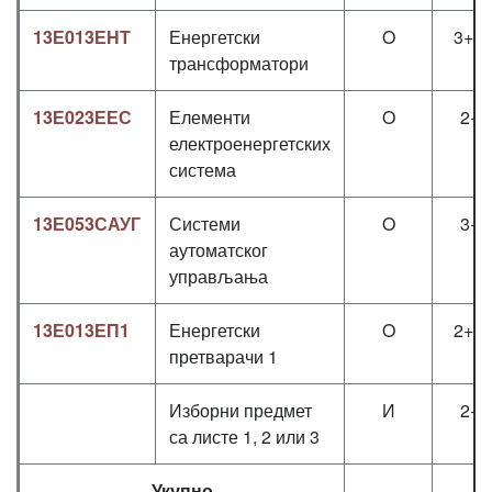
13Е013ЕНТ
Енергетски
O
3+1+
трансформатори
13Е023ЕЕС
Елементи
O
2+2
електроенергетских
система
13Е053САУГ
Системи
O
3+1
аутоматског
управљања
13Е013ЕП1
Енергетски
O
2+2+
претварачи 1
Изборни предмет
И
2+2
са листе 1, 2 или 3
Укупно
2