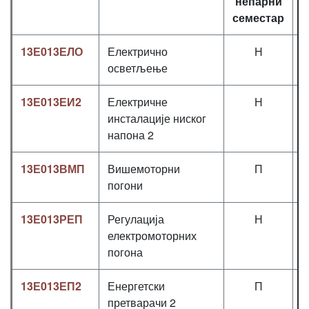
непарни
семестар
13Е013ЕЛО
Електрично
Н
осветљење
13Е013ЕИ2
Електричне
Н
инсталације ниског
напона 2
13Е013ВМП
Вишемоторни
П
погони
13Е013РЕП
Регулација
Н
2
електромоторних
погона
13Е013ЕП2
Енергетски
П
претварачи 2