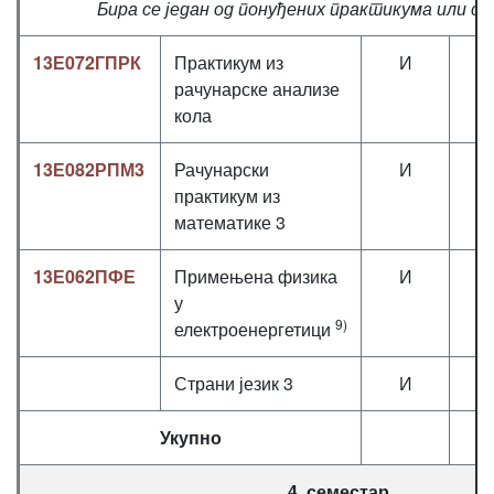
Бира се један од понуђених практикума или ст
13Е072ГПРК
Практикум из
И
1
рачунарске анализе
кола
13Е082РПМ3
Рачунарски
И
1
практикум из
математике 3
13Е062ПФЕ
Примењена физика
И
2
у
9)
електроенергетици
Страни језик 3
И
2
Укупно
4. семестар