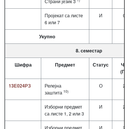
Страни језик 3
Пројекат са листе
И
0+
6 или 7
Укупно
8. семестар
Шифра
Предмет
Статус
Ча
(П+
13Е024РЗ
Релејна
О
2+
10)
заштита
Изборни предмет
И
2+
са листе 1, 2 или 3
Изборни предмет
И
2+