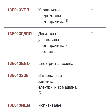
13Е013УЕП
Управљање
Н
енергетским
8)
претварачима
13Е013ГДПП
Дигитално
П
управљање
претварачима и
погонима
13Е013ЕВО
Електрична возила
Н
2
13Е013ЗЗЕ
Загревање и
Н
заштита
електричних машина
7)
13Е013ИЕМ
Испитивање
П