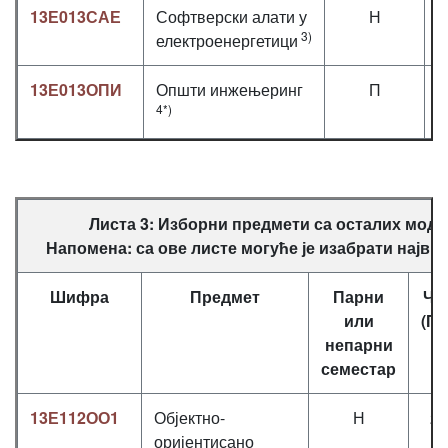
13Е013САЕ
Софтверски алати у
Н
3)
електроенергетици
13Е013ОПИ
Општи инжењеринг
П
4*)
Листа 3: Изборни предмети са осталих моду
Напомена: са ове листе могуће је изабрати најви
Шифра
Предмет
Парни
Ча
или
(П+
непарни
семестар
13Е112ОО1
Објектно-
Н
2+
оријентисано