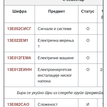
Шифра
Предмет
Статус
Ча
(П
13Е052СИСГ
Сигнали и системи
О
3
13Е022ЕМ1
Електрична мерења
О
2
1
13Е012ГЕМА
Електричне машине
О
3
13Е012ЕИНН
Електроенергетске
О
2,5
инсталације ниског
напона
Бира се укупно три из следеће групе предмета 
13Е082САО
Сложеност
И
1+