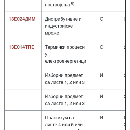
6)
постројења
13Е024ДИМ
Дистрибутивне и
O
3+
индустријске
мреже
13Е014ТПЕ
Термички процеси
O
2+
у
електроенергетици
Изборни предмет
И
2+
са листе 1, 2 или 3
Изборни предмет
И
2+
са листе 1, 2 или 3
Практикум са
И
0+
листе 4 или 5 или
2+
1)