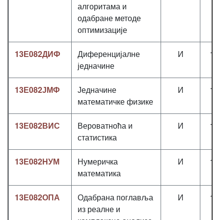
алгоритама и
одабране методе
оптимизације
13Е082ДИФ
Диференцијалне
И
1+
једначине
13Е082ЈМФ
Једначине
И
1+
математичке физике
13Е082ВИС
Вероватноћа и
И
1+
статистика
13Е082НУМ
Нумеричка
И
1+
математика
13Е082ОПА
Одабрана поглавља
И
1+
из реалне и