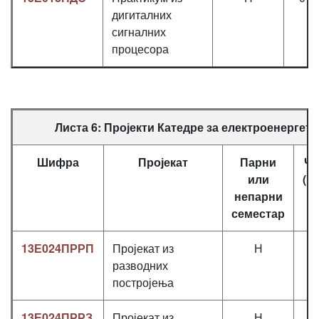
дигиталних
сигналних
процесора
Листа 6: Пројекти Катедре за електроенергет
Шифра
Пројекат
Парни
Ча
или
(П
непарни
семестар
13Е024ПРРП
Пројекат из
Н
0
разводних
постројења
13Е024ПРРЗ
Пројекат из
Н
0