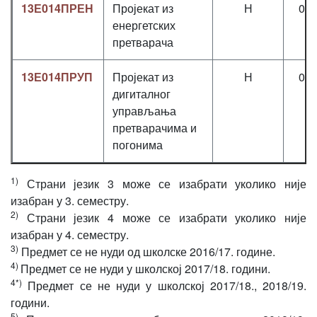
13Е014ПРЕН
Пројекат из
Н
0+
енергетских
претварача
13Е014ПРУП
Пројекат из
Н
0+
дигиталног
управљања
претварачима и
погонима
1)
Страни језик 3 може се изабрати уколико није
изабран у 3. семестру.
2)
Страни језик 4 може се изабрати уколико није
изабран у 4. семестру.
3)
Предмет се не нуди од школске 2016/17. године.
4)
Предмет се не нуди у школској 2017/18. години.
4*)
Предмет се не нуди у школској 2017/18., 2018/19.
години.
5)