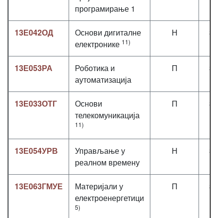
програмирање 1
13Е042ОД
Основи дигиталне
Н
3+
11)
електронике
13Е053РА
Роботика и
П
3+
аутоматизација
13Е033ОТГ
Основи
П
3+
телекомуникација
11)
13Е054УРВ
Управљање у
Н
3+
реалном времену
13Е063ГМУЕ
Материјали у
П
3+
електроенергетици
5)