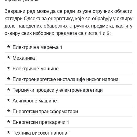
Завршни рад може да се ради из уже стручних области
катедри Одсека за енергетику, које се обрађују у оквиру
доле наведених обавезних стручних предмета, као и у
оквиру свих изборних предмета са листа 1 и 2:
Електрична мерења 1
Механика
Електричне машине
Електроенергетске инсталације ниског напона
Термички процеси у електроенергетици
Асинхроне машине
Енергетски трансформатори
Енергетски претварачи 1
Техника високог напона 1