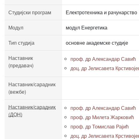
Студијски програм
Електротехника и рачунарство
Модул
модул Енергетика
Тип студија
основне академске студије
Наставник
проф. др Александар Савић
(предавач)
доц. др Јелисавета Крстивој
Наставник/сарадник
(вежбе)
Наставник/сарадник
проф. др Александар Савић
(ДОН)
проф. др Милета Жарковић
проф. др Томислав Рајић
доц. др Јелисавета Крстивој