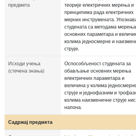
предмета
теорије електричних мерења и
принципима рада електричних
мерних инструмената. Упозна
студената са методама мерења
основних параметара и величи
колима једносмерне и наизмен
струје.
Исходи учења
Оспособљеност студената за
(стечена знања)
обављање основних мерења
електричних параметара и
величина у колима једносмерн
струје и једнофазним и трофаз
колима наизменичне струје нис
напона.
Садржај предмета