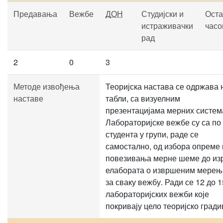
Предавања
Вежбе
ДОН
Студијски и
Оста
истраживачки
часо
рад
2
0
3
Методе извођења
Теоријска настава се одржава 
наставе
табли, са визуелним
презентацијама мерних систем
Лабораторијске вежбе су са по
студента у групи, раде се
самостално, од избора опреме 
повезивања мерне шеме до из
елабората о извршеним мере
за сваку вежбу. Ради се 12 до 1
лабораторијских вежби које
покривају цело теоријско гради