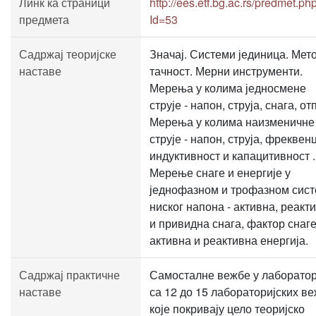
Линк ка страници
http://ees.etf.bg.ac.rs/predmet.ph
предмета
Id=53
Садржај теоријске
Значај. Системи јединица. Мет
наставе
тачност. Мерни инструменти.
Мерења у колима једносмене
струје - напон, струја, снага, от
Мерења у колима наизменичне
струје - напон, струја, фреквенц
индуктивност и капацитивност .
Мерење снаге и енергије у
једнофазном и трофазном сис
ниског напона - активна, реакт
и привидна снага, фактор снаге
активна и реактивна енергија.
Садржај практичне
Самосталне вежбе у лаборатор
наставе
са 12 до 15 лабораторијских в
које покривају цело теоријско