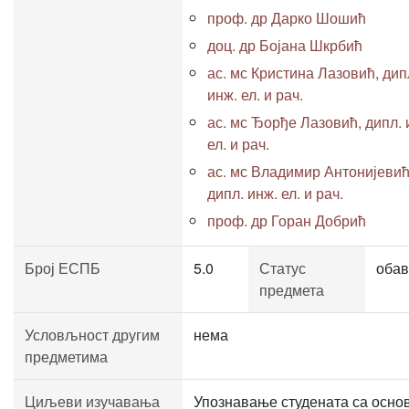
проф. др Дарко Шошић
доц. др Бојана Шкрбић
ас. мс Кристина Лазовић, дип
инж. ел. и рач.
ас. мс Ђорђе Лазовић, дипл. 
ел. и рач.
ас. мс Владимир Антонијевић
дипл. инж. ел. и рач.
проф. др Горан Добрић
Број ЕСПБ
5.0
Статус
обав
предмета
Условљност другим
нема
предметима
Циљеви изучавања
Упознавање студената са осно