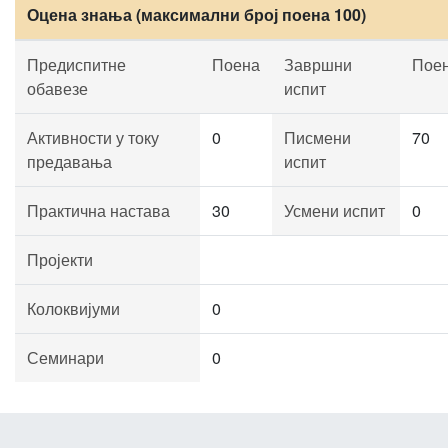
Оцена знања (максимални број поена 100)
Предиспитне
Поена
Завршни
Пое
обавезе
испит
Активности у току
0
Писмени
70
предавања
испит
Практична настава
30
Усмени испит
0
Пројекти
Колоквијуми
0
Семинари
0