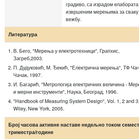
градиво, са израдом елабората
извршеним мерењима за сваку
вежбу.
Литература
В. Бего, "Мерења у електротехници", Грапхис,
Загреб,2003.
П. Дудуковић, М. Ђекић, "Електрична мерења", ТФ Чач
Чачак, 1997.
И. Багарић, "Метрологија електричних величина - Ме
и мерни инструменти", Наука, Београд, 1996.
"Handbook of Measuring System Design", Vol. 1, 2 and 3
Wiley, New York, 2005.
Број часова активне наставе недељно током семест
триместра/године