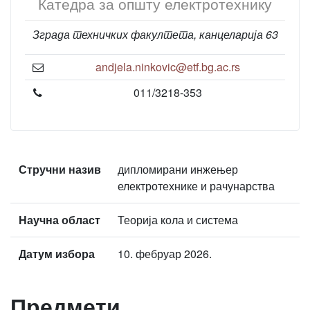
Катедра за општу електротехнику
Зграда техничких факултета, канцеларија 63
andjela.ninkovic@etf.bg.ac.rs
011/3218-353
Стручни назив
дипломирани инжењер
електротехнике и рачунарства
Научна област
Теорија кола и система
Датум избора
10. фебруар 2026.
Предмети