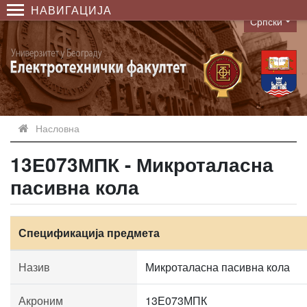
НАВИГАЦИЈА
Српски
Language
Насловна
13Е073МПК - Микроталасна
пасивна кола
Спецификација предмета
Назив
Микроталасна пасивна кола
Акроним
13Е073МПК