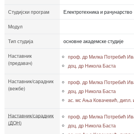
Студијски програм
Електротехника и рачунарство
Модул
Тип студија
основне академске студије
Наставник
проф. др Милка Потребић И
(предавач)
доц. др Никола Баста
Наставник/сарадник
проф. др Милка Потребић И
(вежбе)
доц. др Никола Баста
ас. мс Ања Ковачевић, дипл. и
Наставник/сарадник
проф. др Милка Потребић И
(ДОН)
доц. др Никола Баста