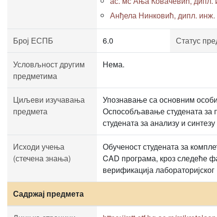
ас. мс Ања Ковачевић, дипл. и
Анђела Нинковић, дипл. инж. е
Број ЕСПБ
6.0
Статус пре
Условљност другим
Нема.
предметима
Циљеви изучавања
Упознавање са основним особи
предмета
Оспособљавање студената за п
студената за анализу и синтез
Исходи учења
Обученост студената за компл
(стечена знања)
CAD програма, кроз следеће ф
верификација лабораторијског
Садржај предмета