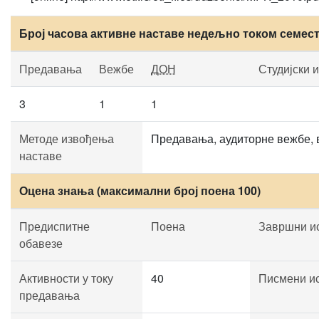
Број часова активне наставе недељно током семес
Предавања
Вежбе
ДОН
Студијски 
3
1
1
Методе извођења
Предавања, аудиторне вежбе, в
наставе
Оцена знања (максимални број поена 100)
Предиспитне
Поена
Завршни и
обавезе
Активности у току
40
Писмени и
предавања