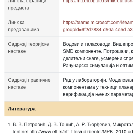
Линк ка страници
https://mtt.etf.bg.ac.rs/mikrotala
предмета
Линк ка
https://teams.microsoft.com/
предавањима
groupId=9f2d7884-d50a-4e5d-a
Садржај теоријске
Водови и таласоводи. Вишепро
наставе
SMD компоненте. Потрошачи, кр
делитељи снаге, усмерени спр
Рачунарска симулација и оптим
Садржај практичне
Рад у лабораторији. Моделова
наставе
компонентама у техници планар
верификација њених парамета
Литература
В. В. Петровић, Д. В. Тошић, А. Р. Ђорђевић, Микрота
[online] http://www.etf.rs/etf_files/udzbenici/MPK_2010.pd