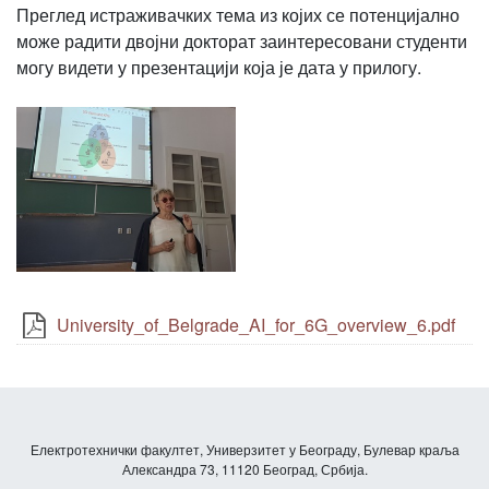
Преглед истраживачких тема из којих се потенцијално
може радити двојни докторат заинтересовани студенти
могу видети у презентацији која је дата у прилогу.
University_of_Belgrade_AI_for_6G_overview_6.pdf
Електротехнички факултет, Универзитет у Београду, Булевар краља
Александра 73, 11120 Београд, Србија.