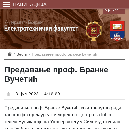
НАВИГАЦИЈА
Српски
Language
Вести
Предавање проф. Бранке Вучетић
Предавање проф. Бранке
Вучетић
13. јул 2023. 14:12:29
Предавање проф. Бранке Вучетић, која тренутно ради
као професор лауреат и директор Центра за IoT и
телекомуникације на Универзитету у Сиднеју, окупило
је већи број заинтересованих наставника и студената