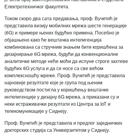
Електротехничког факултета.
Током скоро два сата предавања, проф. Вучетић је
представила визију мобилних мрежа шесте генерације
(6G) и примере њених будућих примена. Посебно је
објашњено како ће вештачка интелигенција
комбинована са стручним знањем бити коришћена за
дизајнирање 6G мрежа, будући да конвенционалне
аналитичке методе неће моћи да испуне строге захтеве
будућих 6G услуга и да се носе са све већом
комплексношћу мреже. Проф. Вучетић је представила
најновије резултате које је група под њеним
руководством постигла у коришћењу вештачке
интелигенције у дизајну 6G мрежа, а приказани су и
неки истраживачки резултати из Центра за IoT и
телекомуникације у Сиднеју.
Проф. Вучетић је представила и предлог заједничких
докторских студија са Универзитетом у Сиднеју.