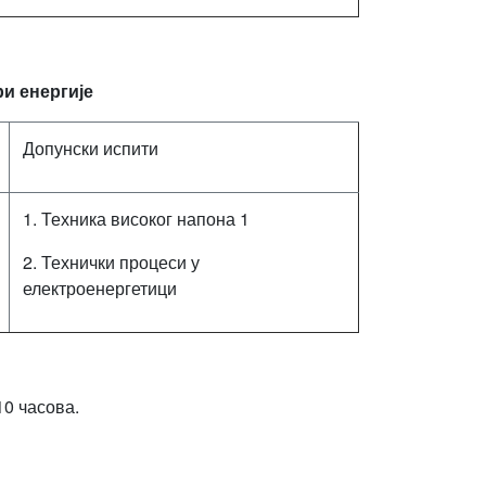
и енергије
Допунски испити
1. Техника високог напона 1
2. Технички процеси у
електроенергетици
10 часова.