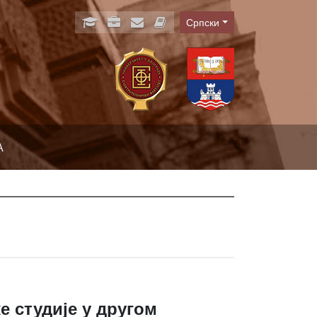
Српски
Language
А
е студије у другом