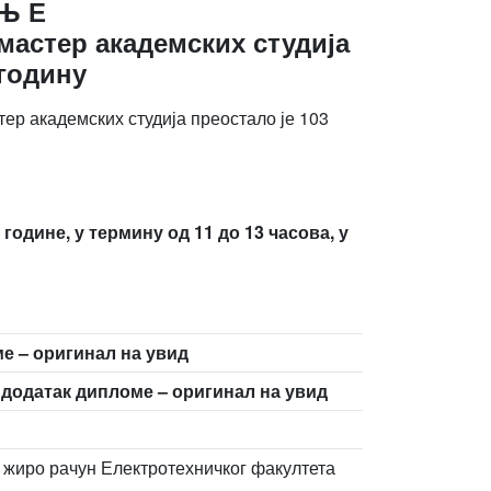
 Њ Е
мастер академских студија
 годину
ер академских студија преостало је 103
. године, у термину од 11 до 13 часова, у
е – оригинал на увид
додатак дипломе – оригинал на увид
а жиро рачун Електротехничког факултета