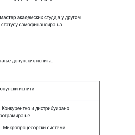
мастер академских студија у другом
и у статусу самофинансирања
гање допунских испита:
опунски испити
. Конкурентно и дистрибуирано
рограмирање
. Микропроцесорски системи