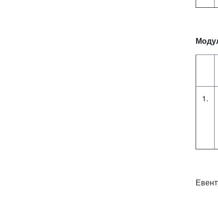
Модул
1.
Евент