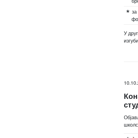
бр
за
фо
У дру
изгуби
10.10.
Кон
сту
Објав
школс