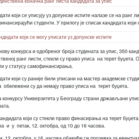
динствена коначна ранг листа кандидата за упис
ати који се уписују уз допунске испите налазе се на ранг л
инансирајући студенти. У прилогу је списак кандидата који 
ндидати који се могу уписати уз допунске испите
нову конкурса и одобреног броја студената за упис, 350 канд
твеној ранг листи, стекли су право уписа на терет буџета. 
ти у статусу самофинансирања.
дати који су раније били уписани на мастер академске студ
а обележени су да немају право уписа на терет буџета.
 конкурсу Универзитета у Београду страни држављани упис
ната.
кандидата који су стекли право финасирања на терет буџета,
ра и у петак, 12. октобра, од 10 до 16 часова.
ак, 12. октобра у 16 часова обавиће се прозивка за евенту