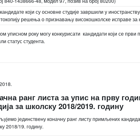
ој 840-1438666-48, модел 97, позив на број 80200)
 кандидате који су основне студије завршили у иностранств
токопију решења о признавању високошколске исправе за н
гом уписном року могу конкурисати кандидати који се први пу
ли статус студента.
2018.
ачна ранг листа за упис на прву год
дија за школску 2018/2019. годину
љујемо јединствену коначну ранг листу примљених кандидат
ку 2018/19. годину.