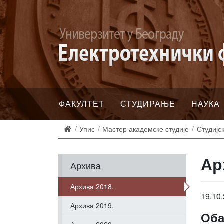
ФАКУЛТЕТ
СТУДИРАЊЕ
НАУКА
Упис
Мастер академске студије
Студијс
Ар
Архива
Архива 2018.
19.10.
Архива 2019.
Оба