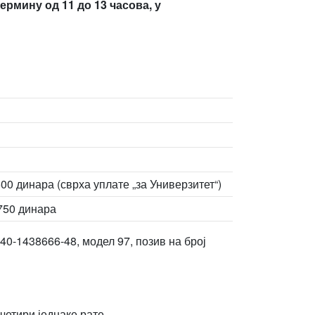
ермину од 11 до 13 часова, у
00 динара (сврха уплате „за Универзитет“)
.750 динара
40-1438666-48, модел 97, позив на број
четири једнаке рате.