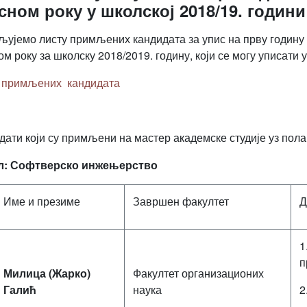
сном року у школској 2018/19. години
љујемо листу примљених кандидата за упис на прву годину 
ом року за школску 2018/2019. годину, који се могу уписат
 примљених кандидата
дати који су примљени на мастер академске студије уз пола
л: Софтверско инжењерство
Име и презиме
Завршен факултет
Д
1
п
Милица (Жарко)
Факултет организационих
Галић
наука
2