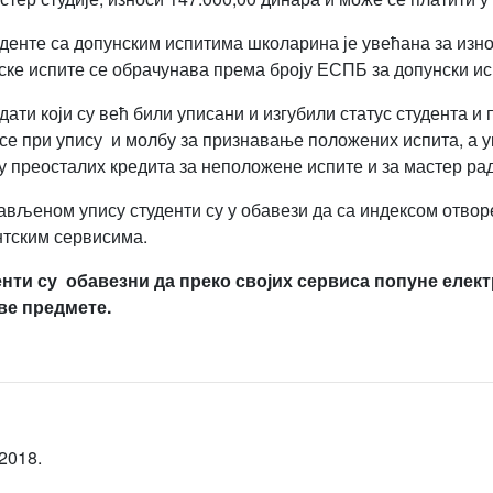
уденте са допунским испитима школарина је увећана за изно
ске испите се обрачунава према броју ЕСПБ за допунски исп
дати који су већ били уписани и изгубили статус студента и 
се при упису и молбу за признавање положених испита, а 
у преосталих кредита за неположене испите и за мастер рад
ављеном упису студенти су у обавези да са индексом отвор
нтским сервисима.
нти су обавезни да преко својих сервиса попуне елект
ве предмете.
2018.