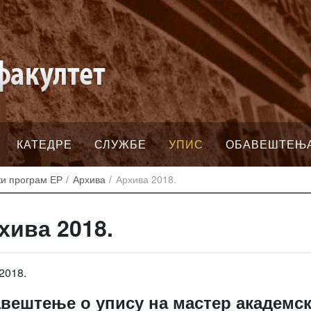
КАТЕДРЕ
СЛУЖБЕ
УПИС
ОБАВЕШТЕЊ
ки програм ЕР
Архива
Архива 2018.
хива 2018.
2018.
вештење о упису на мастер академск