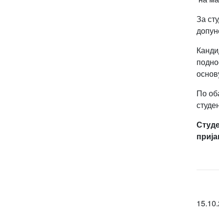
За ст
допун
Канди
подно
основ
По об
студе
Студе
прија
15.10.