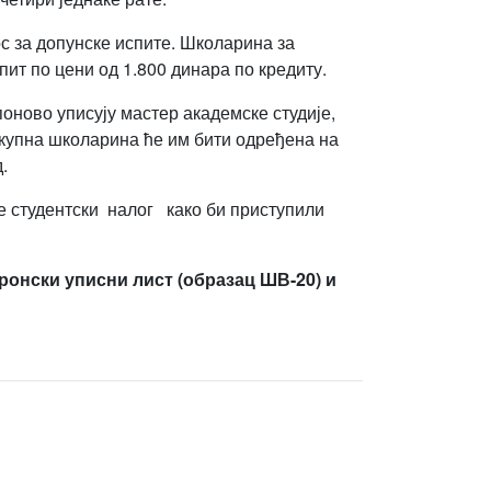
с за допунске испите. Школарина за
ит по цени од 1.800 динара по кредиту.
поново уписују мастер академске студије,
укупна школарина ће им бити одређена на
.
е студентски налог како би приступили
ронски уписни лист (образац ШВ-20) и