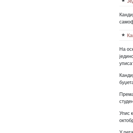
Је
Кандид
самоф
Ка
На ос
јединс
уписа
Канди
буџет
Према
студе
Упис 
октоб
У пет