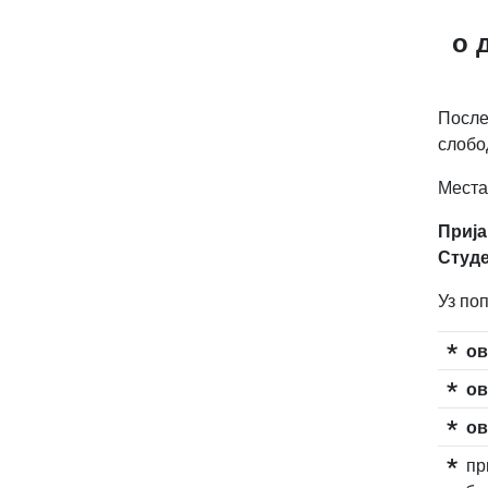
о 
После
слобо
Места
Прија
Студе
Уз по
ов
ов
ов
пр