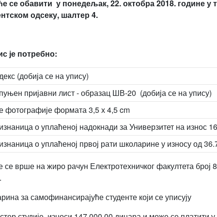
ће се обавити у понедељак, 22. октобра 2018. године у т
нтском одсеку, шалтер 4.
ис је потребно:
декс (добија се на упису)
пуњен пријавни лист - образац ШВ-20 (добија се на упису)
е фотографије формата 3,5 х 4,5 cm
изнаница о уплаћеној надокнади за Универзитет на износ 16
изнаница о уплаћеној првој рати школарине у износу од 36
е се врше на жиро рачун Електротехничког факултета број 8
.
рина за самофинансирајуће студенте који се уписују
стер студије, износи 147.000,00 динара и може се платити у 