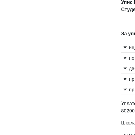
Упис 
Студе
За уп
ин
по
дв
пр
пр
Уплат
80200
Школа
на ма