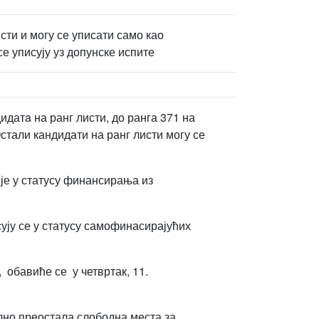
исти и могу се уписати само као
се уписују уз допунске испите
идатa на ранг листи, до ранга 371 на
Остали кандидати на ранг листи могу се
ије у статусу финансирања из
ују се у статусу самофинасирајућих
 обавиће се у четвртак, 11.
ално преостала слободна места за