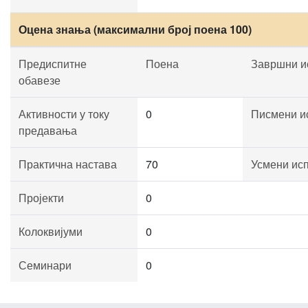
Оцена знања (максимални број поена 100)
Предиспитне
Поена
Завршни и
обавезе
Активности у току
0
Писмени и
предавања
Практична настава
70
Усмени ис
Пројекти
0
Колоквијуми
0
Семинари
0