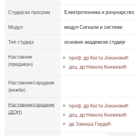
Студијски програм
Електротехника и рачунарство
Модул
модул Сигнали и системи
Тип студија
основне академске студије
Наставник
проф. др Коста Јовановић
(предавач)
доц. др Никола Кнежевић
Наставник/сарадник
(вежбе)
Наставник/сарадник
проф. др Коста Јовановић
(ДОН)
доц. др Никола Кнежевић
др Завиша Гордић