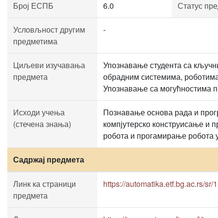
Број ЕСПБ
6.0
Статус пр
Условљност другим
-
предметима
Циљеви изучавања
Упознавање студента са кључн
предмета
обрадним системима, роботима
Упознавање са могућностима п
Исходи учења
Познавање основа рада и прог
(стечена знања)
компјутерско конструисање и 
робота и прогамирање робота 
Садржај предмета
Линк ка страници
https://automatika.etf.bg.ac.rs/sr
предмета