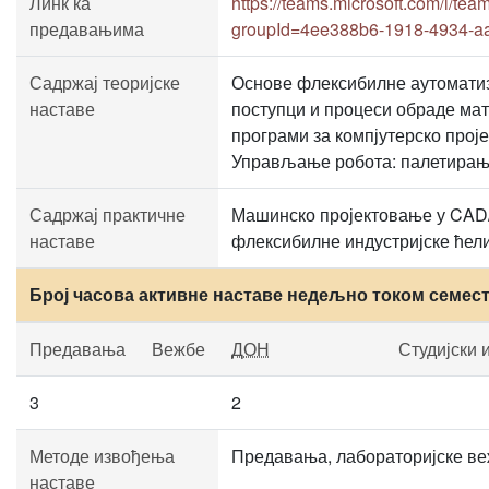
Линк ка
https://teams.microsoft.com/
предавањима
groupId=4ee388b6-1918-4934-a
Садржај теоријске
Основе флексибилне аутоматиз
наставе
поступци и процеси обраде ма
програми за компјутерско про
Управљање робота: палетирање
Садржај практичне
Машинско пројектовање у CAD
наставе
флексибилне индустријске ћели
Број часова активне наставе недељно током семес
Предавања
Вежбе
ДОН
Студијски 
3
2
Методе извођења
Предавања, лабораторијске веж
наставе