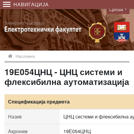
НАВИГАЦИЈА
Српски
Language
Насловна
19Е054ЦНЦ - ЦНЦ системи и
флексибилна аутоматизација
Спецификација предмета
Назив
ЦНЦ системи и флексибилна а
Акроним
19Е054ЦНЦ