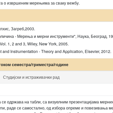
а о извршеним мерењима за сваку вежбу.
пхис, Загреб,2003.
еличина - Мерења и мерни инструменти", Наука, Београд, 19
l. 1, 2 and 3, Wiley, New York, 2005.
 and Instrumentation - Theory and Application, Elsevier, 2012.
током семестра/триместра/године
Студијски и истраживачки рад
а се одржава на табли, са визуелним презентацијама мерних
рупи, раде се самостално, од избора опреме и повезивања 