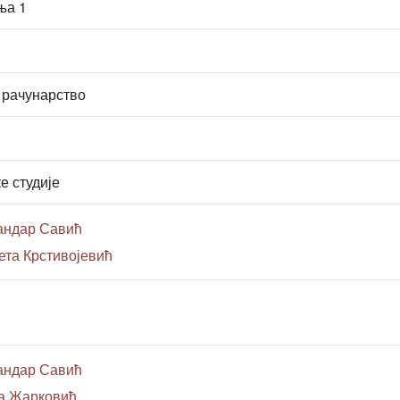
ња 1
 рачунарство
е студије
андар Савић
ета Крстивојевић
андар Савић
та Жарковић