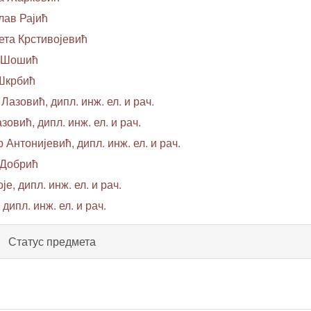
лав Рајић
ета Крстивојевић
о Шошић
 Шкрбић
Лазовић, дипл. инж. ел. и рач.
зовић, дипл. инж. ел. и рач.
 Антонијевић, дипл. инж. ел. и рач.
 Добрић
је, дипл. инж. ел. и рач.
дипл. инж. ел. и рач.
Статус предмета