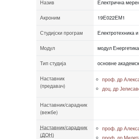
Назив
Електрична мере
Акроним
19Е022ЕМ1
Студијски програм
Електротехника и
Модул
модул Енергетика
Тип студија
основне академск
Наставник
проф. др Алекс
(предавач)
доц. др Јелисав
Наставник/сарадник
(вежбе)
Наставник/сарадник
проф. др Алекс
(ДОН)
проф. др Миле