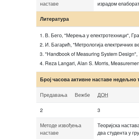
наставе
израдом елаборат
Литература
В. Бего, "Мерења у електротехници", Гра
И. Багарић, "Метрологија електричних в
"Handbook of Measuring System Design", Vo
Reza Langari, Alan S. Morris, Measurement
Број часова активне наставе недељно 
Предавања
Вежбе
ДОН
2
3
Методе извођења
Теоријска настав
наставе
два студента у г