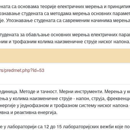
ната са основама теорије електричних мерења и принципи
ознавање студената са методама мерења основних парамет
је. Упознавање студената са савременим начинима мерења
тудената за обављање основних мерења електричних парам
зним и трофазним колима наизменичне струје ниског напона
c.rs/predmet.php?Id=53
единица. Методе и тачност. Мерни инструменти. Мерења у ко
ења у колима наизменичне струје - напон, струја, фреквенци
нергије у једнофазном и трофазном систему ниског напона -
ивна и реактивна енергија.
у лабораторији са 12 до 15 лабораторијских вежби које пок