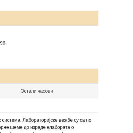
96.
Остали часови
 система. Лабораторијске вежбе су са по
мерне шеме до израде елабората о