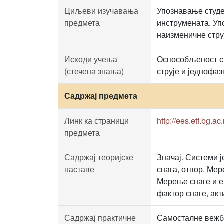
Циљеви изучавања
Упознавање студе
предмета
инструмената. Уп
наизменичне стру
Исходи учења
Оспособљеност с
(стечена знања)
струје и једнофа
Садржај предмета
Линк ка страници
http://ees.etf.bg.a
предмета
Садржај теоријске
Значај. Системи ј
наставе
снага, отпор. Мер
Мерење снаге и е
фактор снаге, акт
Садржај практичне
Самосталне вежбе 