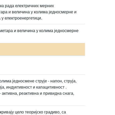
ма рада електричних мерних
ара и величина у колима једносмерне и
 у електроенергетици.
етара и величина у колима једносмерне
.
лима једносмене струје - напон, струја,
ја, индуктивност и капацитивност .
 активна, реактивна и привидна снага,
ривају цело теоријско градиво, са