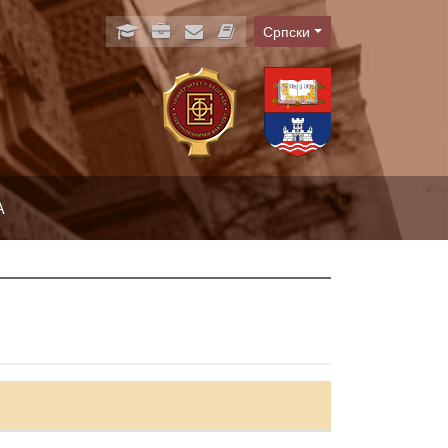
Српски
Language
А