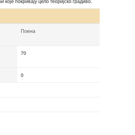
 које покривају цело теоријско градиво.
Поена
70
0