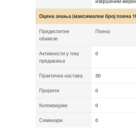
извршеним мерењи
Оцена знања (максимални број поена 1
Предиспитне
Поена
обавезе
Активности у току
0
предавања
Практична настава
30
Пројекти
0
Колоквијуми
0
Семинари
0