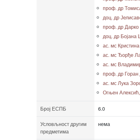
проф. др Томис
доц. др Јелисав
проф. др Дарк
доц. др Бојана
ас. мс Кристина 
ас. мс Ђорђе Ла
ас. мс Владимир
проф. др Горан
ас. мс Лука Зоро
Огњен Алексић, 
Број ЕСПБ
6.0
Условљност другим
нема
предметима