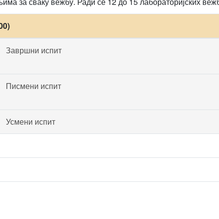
ма за сваку вежбу. Ради се 12 до 15 лабораторијских вежби
00)
Завршни испит
Писмени испит
Усмени испит