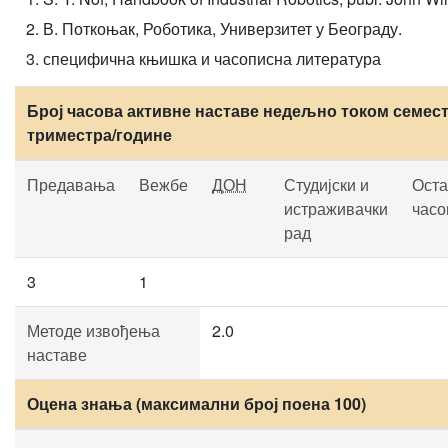
В. Поткоњак, Роботика, Универзитет у Београду.
специфична књишка и часописна литература
Број часова активне наставе недељно током семест
триместра/године
Предавања
Вежбе
ДОН
Студијски и
Оста
истраживачки
часо
рад
3
1
Методе извођења
2.0
наставе
Оцена знања (максимални број поена 100)