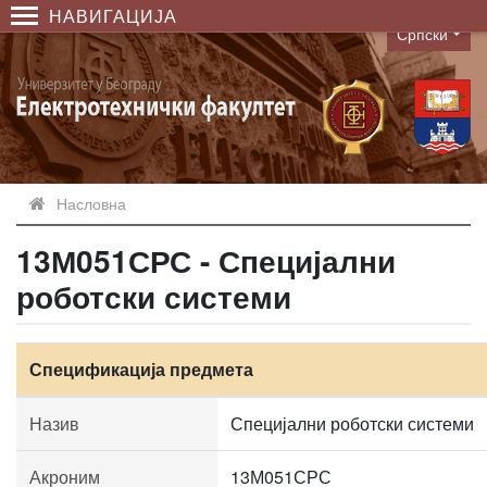
НАВИГАЦИЈА
Српски
Language
Насловна
13М051СРС - Специјални
роботски системи
Спецификација предмета
Назив
Специјални роботски системи
Акроним
13М051СРС