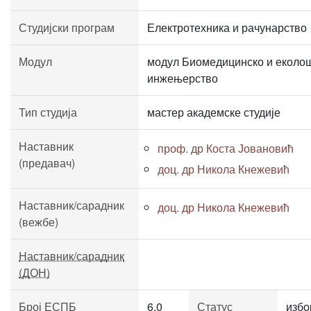
Студијски програм
Електротехника и рачунарство
Модул
модул Биомедицинско и еколо
инжењерство
Тип студија
мастер академске студије
Наставник
проф. др Коста Јовановић
(предавач)
доц. др Никола Кнежевић
Наставник/сарадник
доц. др Никола Кнежевић
(вежбе)
Наставник/сарадник
(ДОН)
Број ЕСПБ
6.0
Статус
избо