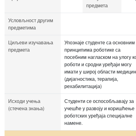
предмета
Условљност другим
предметима
Циљеви изучавања
Упознаје студенте са основним
предмета
принципима роботике са
посебним нагласком на улогу к
роботи и сродни уређаји могу
имати у широј области медици
(дијагностика, терапија,
рехабилитација)
Исходи учења
Студенти се оспособљавају за
(стечена знања)
учешће у развоју и коришћење
роботских уређаја специјалне
намене.