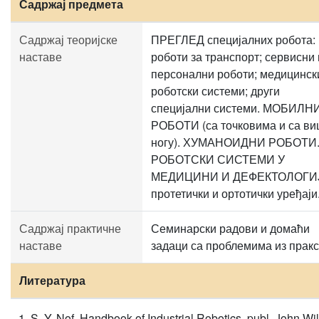
Садржај предмета
Садржај теоријске
ПРЕГЛЕД специјалних робота:
наставе
роботи за транспорт; сервисни 
персонални роботи; медицинск
роботски системи; други
специјални системи. МОБИЛН
РОБОТИ (са точковима и са в
ногу). ХУМАНОИДНИ РОБОТИ
РОБОТСКИ СИСТЕМИ У
МЕДИЦИНИ И ДЕФЕКТОЛОГИ
протетички и ортотички уређаји
Садржај практичне
Семинарски радови и домаћи
наставе
задаци са проблемима из пракс
Литература
S. Y. Nof, Handbook of Industrial Robotics, publ. John Wil