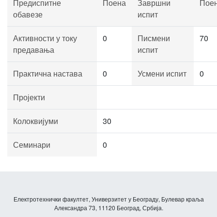
Предиспитне
Поена
Завршни
Пое
обавезе
испит
Активности у току
0
Писмени
70
предавања
испит
Практична настава
0
Усмени испит
0
Пројекти
Колоквијуми
30
Семинари
0
Електротехнички факултет, Универзитет у Београду, Булевар краља
Александра 73, 11120 Београд, Србија.