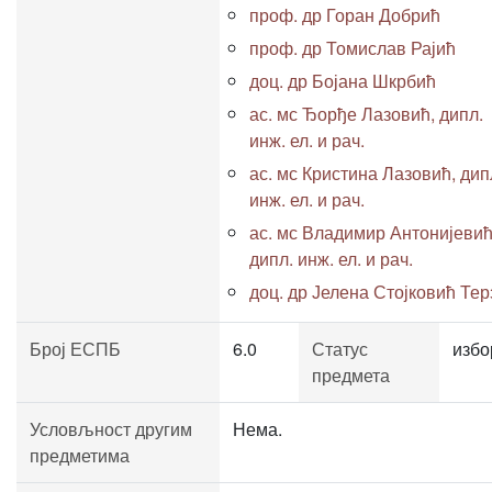
проф. др Горан Добрић
проф. др Томислав Рајић
доц. др Бојана Шкрбић
ас. мс Ђорђе Лазовић, дипл.
инж. ел. и рач.
ас. мс Кристина Лазовић, дип
инж. ел. и рач.
ас. мс Владимир Антонијевић
дипл. инж. ел. и рач.
доц. др Јелена Стојковић Тер
Број ЕСПБ
6.0
Статус
избо
предмета
Условљност другим
Нема.
предметима