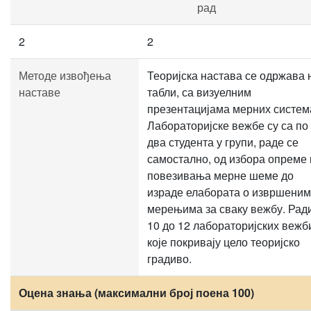
рад
2
2
Методе извођења
Теоријска настава се одржава 
наставе
табли, са визуелним
презентацијама мерних систем
Лабораторијске вежбе су са по
два студента у групи, раде се
самостално, од избора опреме 
повезивања мерне шеме до
израде елабората о извршеним
мерењима за сваку вежбу. Рад
10 до 12 лабораторијских вежб
које покривају цело теоријско
градиво.
Оцена знања (максимални број поена 100)