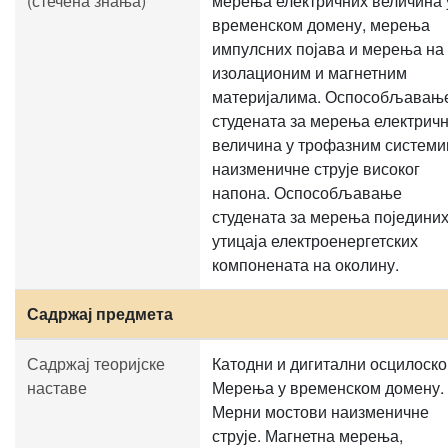
(стечена знања)
мерења електричних величина 
временском домену, мерења
импулсних појава и мерења на
изолационим и магнетним
материјалима. Оспособљавањ
студената за мерења електрич
величина у трофазним систем
наизменичне струје високог
напона. Оспособљавање
студената за мерења поједини
утицаја електроенергетских
компонената на околину.
Садржај предмета
Садржај теоријске
Катодни и дигитални осцилоско
наставе
Мерења у временском домену.
Мерни мостови наизменичне
струје. Магнетна мерења,