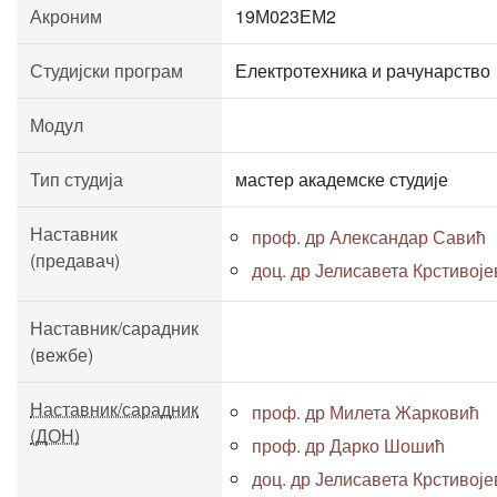
Акроним
19М023ЕМ2
Студијски програм
Електротехника и рачунарство
Модул
Тип студија
мастер академске студије
Наставник
проф. др Александар Савић
(предавач)
доц. др Јелисавета Крстивој
Наставник/сарадник
(вежбе)
Наставник/сарадник
проф. др Милета Жарковић
(ДОН)
проф. др Дарко Шошић
доц. др Јелисавета Крстивој