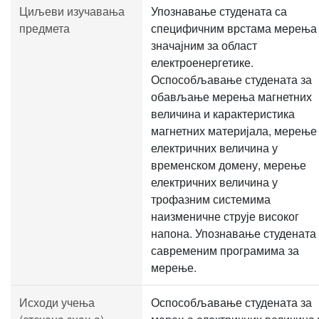
Циљеви изучавања
Упознавање студената са
предмета
специфичним врстама мерења
значајним за област
електроенергетике.
Оспособљавање студената за
обављање мерења магнетних
величина и карактеристика
магнетних материјала, мерење
електричних величина у
временском домену, мерење
електричних величина у
трофазним системима
наизменичне струје високог
напона. Упознавање студената
савременим програмима за
мерење.
Исходи учења
Оспособљавање студената за