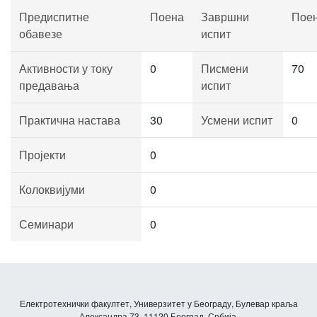
Предиспитне
Поена
Завршни
Пое
обавезе
испит
Активности у току
0
Писмени
70
предавања
испит
Практична настава
30
Усмени испит
0
Пројекти
0
Колоквијуми
0
Семинари
0
Електротехнички факултет, Универзитет у Београду, Булевар краља
Александра 73, 11120 Београд, Србија.