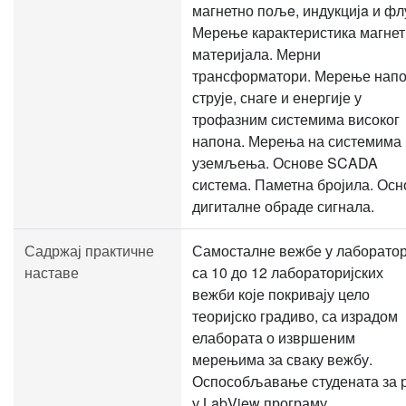
магнетно пољe, индукцијa и фл
Мерење карактеристика магнет
материјала. Мерни
трансформатори. Мерење напо
струје, снаге и енергије у
трофазним системима високог
напона. Мерења на системима
уземљења. Основе SCADA
система. Паметна бројила. Осн
дигиталне обраде сигнала.
Садржај практичне
Самосталне вежбе у лаборатор
наставе
са 10 до 12 лабораторијских
вежби које покривају цело
теоријско градиво, са израдом
елабората о извршеним
мерењима за сваку вежбу.
Оспособљавање студената за 
у LabView програму.