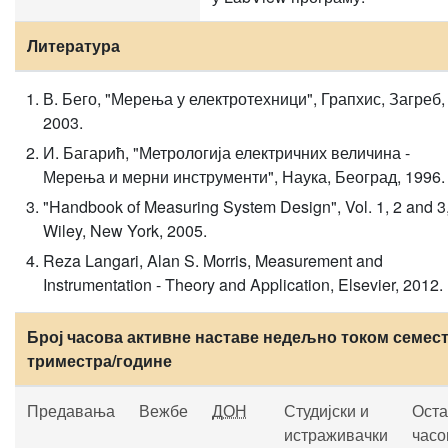
Литература
В. Бего, "Мерења у електротехници", Грапхис, Загреб,
2003.
И. Багарић, "Метрологија електричних величина -
Мерења и мерни инструменти", Наука, Београд, 1996.
"Handbook of Measuring System Design", Vol. 1, 2 and 3
Wiley, New York, 2005.
Reza Langari, Alan S. Morris, Measurement and
Instrumentation - Theory and Application, Elsevier, 2012.
Број часова активне наставе недељно током семест
триместра/године
Предавања
Вежбе
ДОН
Студијски и
Оста
истраживачки
часо