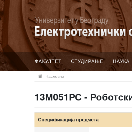
ФАКУЛТЕТ
СТУДИРАЊЕ
НАУКА
Насловна
13М051РС - Роботск
Спецификација предмета