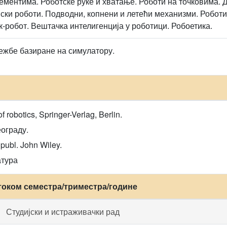
ментима. Роботске руке и хватање. Роботи на точковима. Д
ски роботи. Подводни, копнени и летећи механизми. Роботи 
к-робот. Вештачка интелигенција у роботици. Робоетика.
ежбе базиране на симулатору.
 robotics, Springer-Verlag, Berlin.
еограду.
 publ. John Wiley.
атура
током семестра/триместра/године
Студијски и истраживачки рад