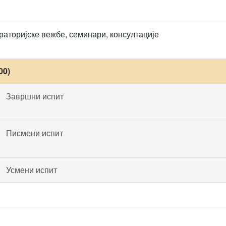
аторијске вежбе, семинари, консултације
00)
Завршни испит
Писмени испит
Усмени испит