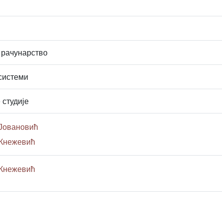
 рачунарство
системи
 студије
 Јовановић
 Кнежевић
 Кнежевић