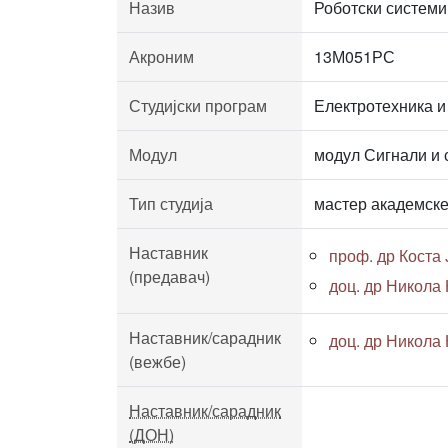
Назив
Роботски системи
Акроним
13М051РС
Студијски програм
Електротехника и
Модул
модул Сигнали и 
Тип студија
мастер академске
Наставник
проф. др Коста
(предавач)
доц. др Никола
Наставник/сарадник
доц. др Никола
(вежбе)
Наставник/сарадник
(ДОН)