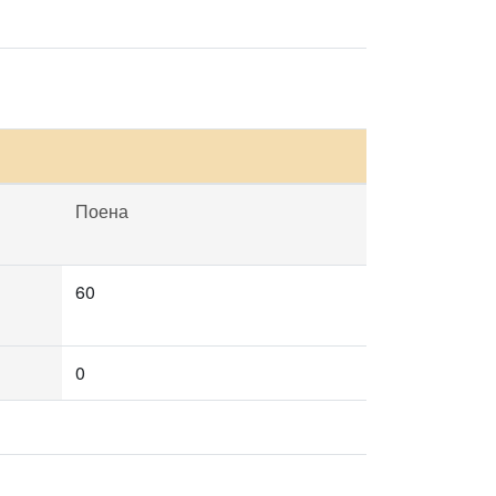
Поена
60
0