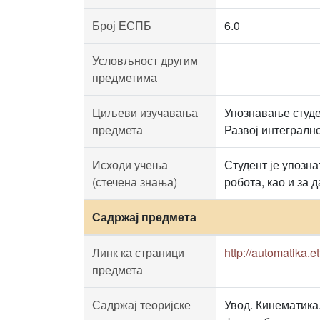
Број ЕСПБ
6.0
Условљност другим
предметима
Циљеви изучавања
Упознавање студе
предмета
Развој интегралн
Исходи учења
Студент је упозн
(стечена знања)
робота, као и за
Садржај предмета
Линк ка страници
http://automatika.e
предмета
Садржај теоријске
Увод. Кинематика