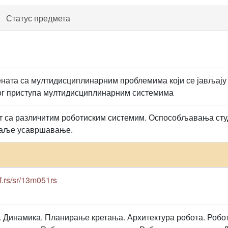
Статус предмета
ната са мултидисциплинарним проблемима који се јављају
ог приступа мултидисциплинарним системима
ат са различитим роботиским системим. Оспособљавања студ
 даље усавршавање.
tf.rs/sr/13m051rs
. Динамика. Планирање кретања. Архитектура робота. Робо