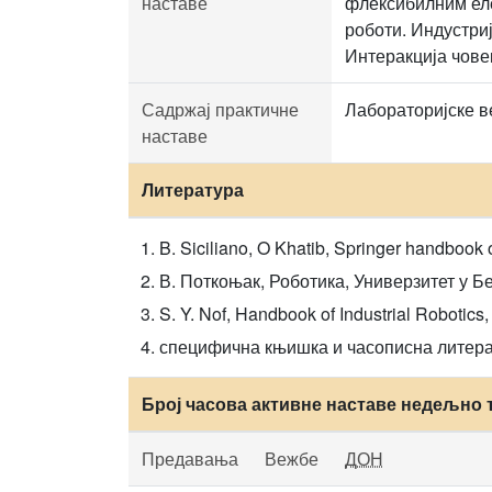
наставе
флексибилним еле
роботи. Индустриј
Интеракција чове
Садржај практичне
Лабораторијске в
наставе
Литература
B. Siciliano, O Khatib, Springer handbook of
В. Поткоњак, Роботика, Универзитет у Б
S. Y. Nof, Handbook of Industrial Robotics,
специфична књишка и часописна литер
Број часова активне наставе недељно 
Предавања
Вежбе
ДОН