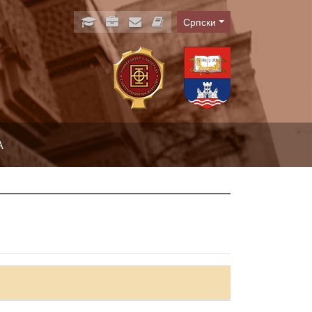
Српски
Language
А