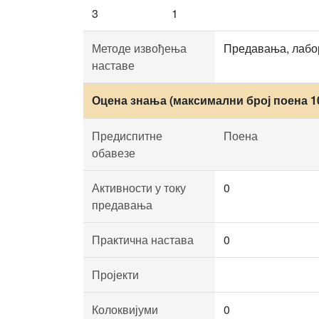
3
1
Методе извођења
Предавања, лабор
наставе
Оцена знања (максимални број поена 1
Предиспитне
Поена
обавезе
Активности у току
0
предавања
Практична настава
0
Пројекти
Колоквијуми
0