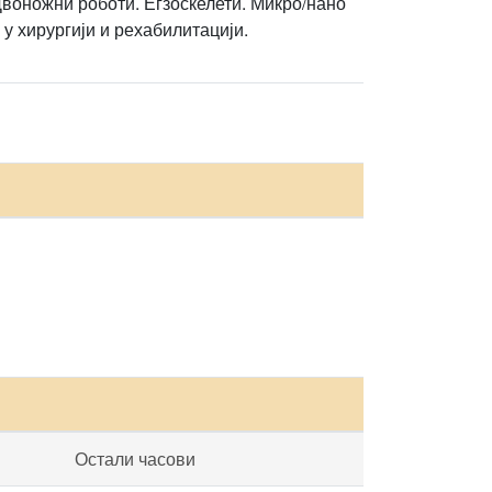
воножни роботи. Егзоскелети. Микро/нано
у хирургији и рехабилитацији.
Остали часови