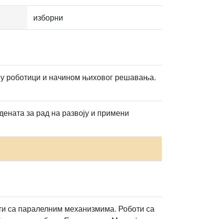
изборни
 у роботици и начином њиховог решавања.
ената за рад на развоју и примени
ти са паралелним механизмима. Роботи са