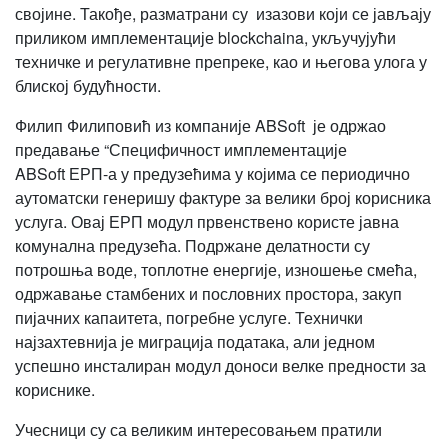
својине. Такође, разматрани су изазови који се јављају
приликом имплементације blockchaina, укључујући
техничке и регулативне препреке, као и његова улога у
блиској будућности.
Филип Филиповић из компаније ABSoft је одржао
предавање “Специфичност имплементације
ABSoft ЕРП-а у предузећима у којима се периодично
аутоматски генеришу фактуре за велики број корисника
услуга. Овај ЕРП модул првенствено користе јавна
комунална предузећа. Подржане делатности су
потрошња воде, топлотне енергије, изношење смећа,
одржавање стамбених и пословних простора, закуп
пијачних капаитета, погребне услуге. Технички
најзахтевнија је миграција података, али једном
успешно инсталиран модул доноси велке предности за
кориснике.
Учесници су са великим интересовањем пратили