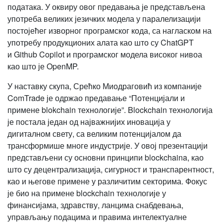
података. У оквиру овог предавања је представљена
употреба великих језичких модела у паралелизацији
постојећег изворног програмског кода, са нагласком на
употребу продукционих алата као што су ChatGPT
и Github Copilot и програмског модела високог нивоа
као што је OpenMP.
У наставку скупа, Срећко Миодраговић из компаније
ComTrade је одржао предавање “Потенцијали и
примене blokchain технологије”. Blockchain технологија
је постала један од најважнијих иновација у
дигиталном свету, са великим потенцијалом да
трансформише многе индустрије. У овој презентацији
представљени су основни принципи blockchaina, као
што су децентрализација, сигурност и транспарентност,
као и његове примене у различитим секторима. Фокус
је био на примене blockchain технологије у
финансијама, здравству, ланцима снабдевања,
управљању подацима и правима интелектуалне