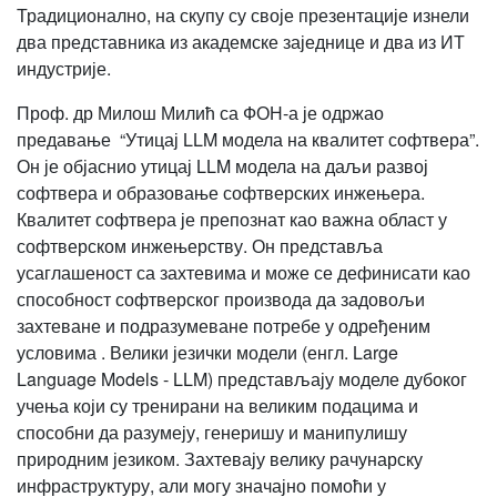
Традиционално, на скупу су своје презентације изнели
два представника из академске заједнице и два из ИТ
индустрије.
Проф. др Милош Милић са ФОН-а је одржао
предавање “Утицај LLM модела на квалитет софтвера”.
Он је објаснио утицај LLM модела на даљи развој
софтвера и образовање софтверских инжењера.
Квалитет софтвера је препознат као важна област у
софтверском инжењерству. Он представља
усаглашеност са захтевима и може се дефинисати као
способност софтверског производа да задовољи
захтеване и подразумеване потребе у одређеним
условима . Велики језички модели (енгл. Large
Language Models - LLM) представљају моделе дубоког
учења који су тренирани на великим подацима и
способни да разумеју, генеришу и манипулишу
природним језиком. Захтевају велику рачунарску
инфраструктуру, али могу значајно помоћи у