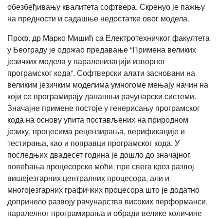
обезбеђивању квалитета софтвера. Скренуо је пажњу
на предности и садашње недостатке овог модела.
Проф. др Марко Мишић са Електротехничког факултета
у Београду је одржао предавање “Примена великих
језичких модела у паралелизацији изворног
програмског кода”. Софтверски алати засновани на
великим језичким моделима умногоме мењају начин на
који се програмирају данашњи рачунарски системи.
Значајне примене постоје у генерисању програмског
кода на основу упита постављених на природном
језику, процесима рецензирања, верификације и
тестирања, као и поправци програмског кода. У
последњих двадесет година је дошло до значајног
повећања процесорске моћи, пре свега кроз развој
вишејезгарних централних процесора, али и
многојезгарних графичких процесора што је додатно
допринело развоју рачунарства високих перформанси,
паралелног програмирања и обради велике количине