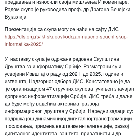
предавања и износили своја мишљења И коментаре.
Радом скупа је руководила проф. др Драгана Бечејски
Вујаклија.
Презентације са скупа могу се наћи на сајту ДИС
https://dis.org.rs/ikt-skupovi/odrzan-naucno-strucni-skup-
informatika-2025/
У наставку скупа је одржана редовна Скупштина
Друштва за информатику Србије. Разматрани су и
усвојени Извштај о раду од 2021. до 2025. године и
изтвештај Надзорног одбора ДИС. Констатовано је да
је организацијом 47 стручних скупова учињен значајан
допринос информатизацији Србије. ДИС треба и даље
да буде међу водећим актерима развоја
информационог друштва у Србији. Наредни задаци су:
подршка још динамичнијој дигиталној трансформацији
пословања, примена вештачке интелигенције, развој
дигиталног идентитета, заштита приватнисти и др.