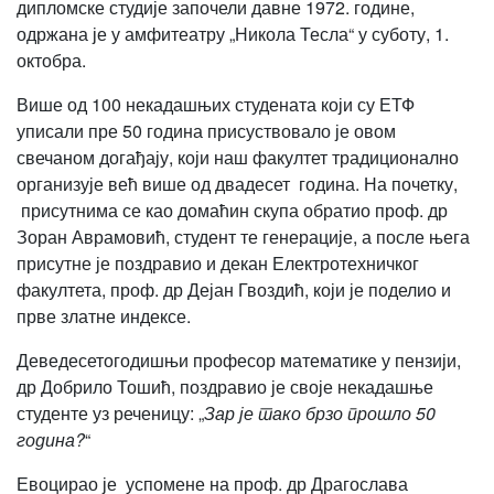
дипломске студије започели давне 1972. године,
одржана је у амфитеатру „Никола Тесла“ у суботу, 1.
октобра.
Више од 100 некадашњих студената који су ЕТФ
уписали пре 50 година присуствовало је овом
свечаном догађају, који наш факултет традиционално
организује већ више од двадесет година. На почетку,
присутнима се као домаћин скупа обратио проф. др
Зоран Аврамовић, студент те генерације, а после њега
присутне је поздравио и декан Електротехничког
факултета, проф. др Дејан Гвоздић, који је поделио и
прве златне индексе.
Деведесетогодишњи професор математике у пензији,
др Добрило Тошић, поздравио је своје некадашње
студенте уз реченицу: „
Зар је тако брзо прошло 50
година?
“
Евоцирао је успомене на проф. др Драгослава