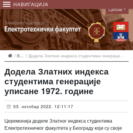
НАВИГАЦИЈА
Српски
Language
Вести
Додела Златних индекса студентима генерације уписане 1972. године
Додела Златних индекса
студентима генерације
уписане 1972. године
03. октобар 2022. 12:11:17
Церемонија доделе Златног индекса студентима
Електротехничког факултета у Београду који су своје