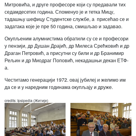
Митровића, и друге професоре који су предавали тих
седамдесетих година. Споменуо је и тетка Мицу,
тадашњу шефицу Студентске службе, а присећао се и
задатака које је пре 50 година, смишљао и задавао.
Окупљеним алумнистима обратили су се и професори
у пензији, др Душан Драјић, др Милеса Срећковић и др
Драган Петровић, а присутни су били и др Бранимир
Рељин и др Миодраг Поповић, некадашњи декан ЕТФ-
а.
Честитамо генерацији 1972. овај јубилеј и желимо им
да се и у наредним годинама окупљају и друже.
credits: Ipsipedia (Житије)