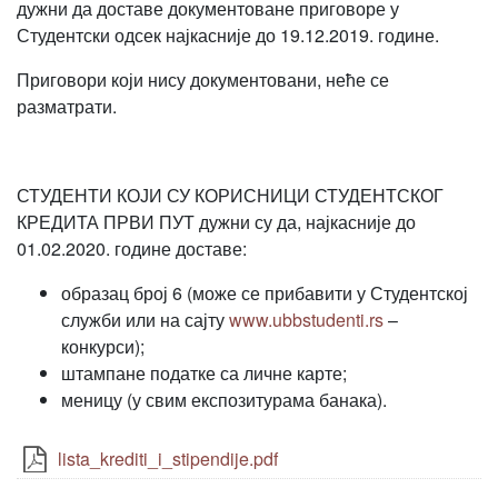
дужни да доставе документоване приговоре у
Студентски одсек најкасније до 19.12.2019. године.
Приговори који нису документовани, неће се
разматрати.
СТУДЕНТИ КОЈИ СУ КОРИСНИЦИ СТУДЕНТСКОГ
КРЕДИТА ПРВИ ПУТ дужни су да, најкасније до
01.02.2020. године доставе:
образац број 6 (може се прибавити у Студентској
служби или на сајту
www.ubbstudenti.rs
–
конкурси);
штампане податке са личне карте;
меницу (у свим експозитурама банака).
lista_krediti_i_stipendije.pdf