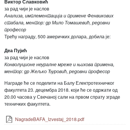
Виктор Славковић
за рад чији је наслов
Анализа, имплементација и примене Фенвикових
стабала, ментор: др Мило Томашевић, редовни
професор
Трећу награду, 500 америчких долара, добила је:
Деа Пујић
за рад чији је наслов
Конволуционе неуралне мреже и њихова примена,
ментор: др Жељко Ђуровић, редовни професор
Награде ће се поделити на Балу Електротехничког
факултета 23. децембра 2018. који ће се одржати од
20.00 часова у Свечаној сали на првом спрату зграде
техничких факултета.
NagradeBAFA_Izvestaj_2018.pdf