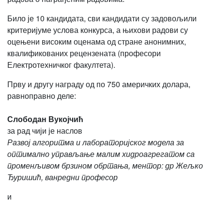
Било је 10 кандидата, сви кандидати су задовољили
критеријуме услова конкурса, а њихови радови су
оцењени високим оценама од стране анонимних,
квалификованих рецензената (професори
Електротехничког факултета).
Прву и другу награду од по 750 америчких долара,
равноправно деле:
Слободан Вукојчић
за рад чији је наслов
Развој алгоритма и лабораторијског модела за
оптимално управљање малим хидроагрегатом са
променљивом брзином обртања, ментор: др Жељко
Ђуришић, ванредни професор
и