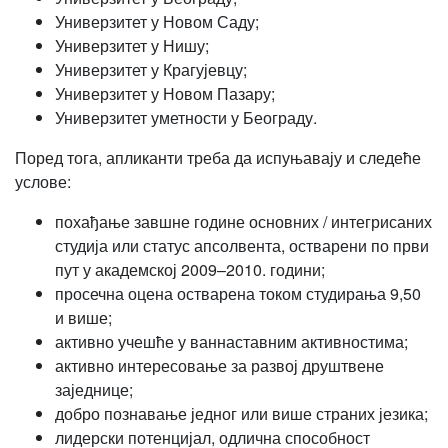
Универзитет у Новом Саду;
Универзитет у Нишу;
Универзитет у Крагујевцу;
Универзитет у Новом Пазару;
Универзитет уметности у Београду.
Поред тога, апликанти треба да испуњавају и следеће
услове:
похађање завшне године основних / интегрисаних
студија или статус апсолвента, остварени по први
пут у академској 2009–2010. години;
просечна оцена остварена током студирања 9,50
и више;
активно учешће у ваннаставним активностима;
активно интересовање за развој друштвене
заједнице;
добро познавање једног или више страних језика;
лидерски потенцијал, одлична способност