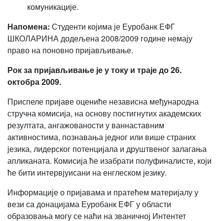
комуникације.
Напомена:
Студенти којима је Еуробанк ЕФГ
ШКОЛАРИНА додељена 2008/2009 године немају
право на поновно пријављивање.
Рок за пријављивање је у току и траје до 26.
октобра 2009.
Приспеле пријаве оцениће независна међународна
стручна комисија, на основу постигнутих академских
резултата, ангажованости у ваннаставним
активностима, познавања једног или више страних
језика, лидерског потенцијала и друштвеног залагања
апликаната. Комисија ће изабрати полуфиналисте, који
ће бити интервјуисани на енглеском језику.
Информације о пријавама и пратећем материјалу у
вези са донацијама Еуробанк ЕФГ у области
образовања могу се наћи на званичној Интентет