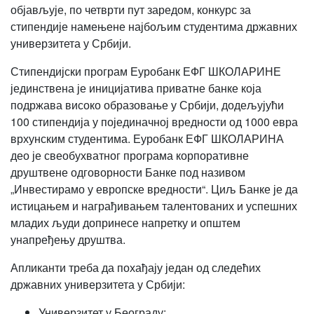
објављује, по четврти пут заредом, конкурс за
стипендије намењене најбољим студентима државних
универзитета у Србији.
Стипендијски програм Еуробанк ЕФГ ШКОЛАРИНЕ
јединствена је иницијатива приватне банке која
подржава високо образовање у Србији, додељујући
100 стипендија у појединачној вредности од 1000 евра
врхунским студентима. Еуробанк ЕФГ ШКОЛАРИНА
део је свеобухватног програма корпоративне
друштвене одговорности Банке под називом
„Инвестирамо у европске вредности“. Циљ Банке је да
истицањем и награђивањем талентованих и успешних
младих људи допринесе напретку и општем
унапређењу друштва.
Апликанти треба да похађају један од следећих
државних универзитета у Србији:
Универзитет у Београду;