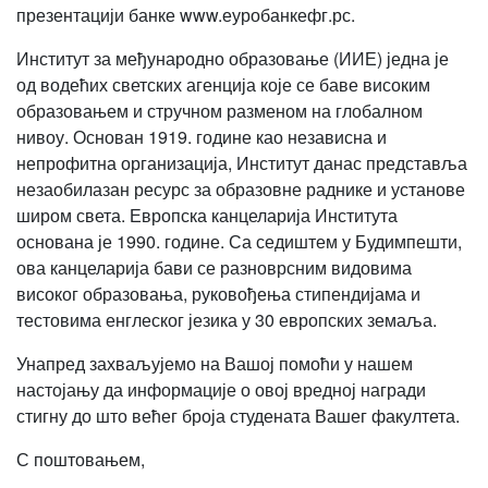
презентацији банке www.еуробанкефг.рс.
Институт за међународно образовање (ИИЕ) једна је
од водећих светских агенција које се баве високим
образовањем и стручном разменом на глобалном
нивоу. Основан 1919. године као независна и
непрофитна организација, Институт данас представља
незаобилазан ресурс за образовне раднике и установе
широм света. Европска канцеларија Института
основана је 1990. године. Са седиштем у Будимпешти,
ова канцеларија бави се разноврсним видовима
високог образовања, руковођења стипендијама и
тестовима енглеског језика у 30 европских земаља.
Унапред захваљујемо на Вашој помоћи у нашем
настојању да информације о овој вредној награди
стигну до што већег броја студената Вашег факултета.
С поштовањем,