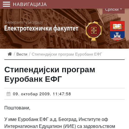
НАВИГАЦИЈА
Српски
Language
Вести
Стипендијски програм Еуробанк ЕФГ
Стипендијски програм
Еуробанк ЕФГ
09. октобар 2009. 11:47:58
Поштовани,
У име Еуробанк ЕФГ а.д. Београд, Институте оф
Интернатионал Едуцатион (ИИЕ) са задовољством