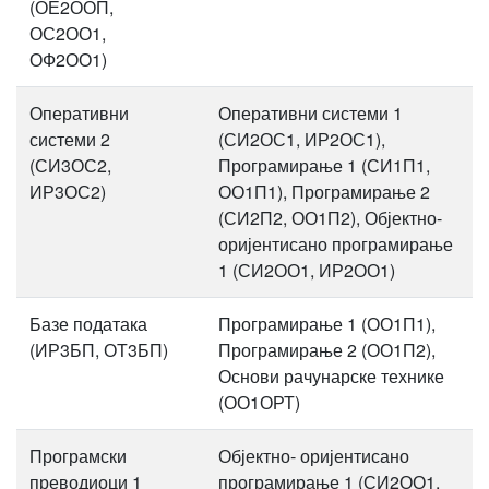
(ОЕ2ООП,
ОС2ОО1,
ОФ2ОО1)
Оперативни
Оперативни системи 1
системи 2
(СИ2ОС1, ИР2ОС1),
(СИ3ОС2,
Програмирање 1 (СИ1П1,
ИР3ОС2)
ОО1П1), Програмирање 2
(СИ2П2, ОО1П2), Објектно-
оријентисано програмирање
1 (СИ2ОО1, ИР2ОО1)
Базе података
Програмирање 1 (ОО1П1),
(ИР3БП, ОТ3БП)
Програмирање 2 (ОО1П2),
Основи рачунарске технике
(ОО1ОРТ)
Програмски
Објектно- оријентисано
преводиоци 1
програмирање 1 (СИ2ОО1,