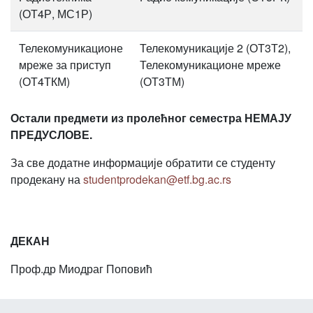
(ОТ4Р, МС1Р)
Телекомуникационе
Телекомуникације 2 (ОТ3Т2),
мреже за приступ
Телекомуникационе мреже
(ОТ4ТКМ)
(ОТ3ТМ)
Остали предмети из пролећног семестра НЕМАЈУ
ПРЕДУСЛОВЕ.
За све додатне информације обратити се студенту
продекану на
studentprodekan@etf.bg.ac.rs
ДЕКАН
Проф.др Миодраг Поповић