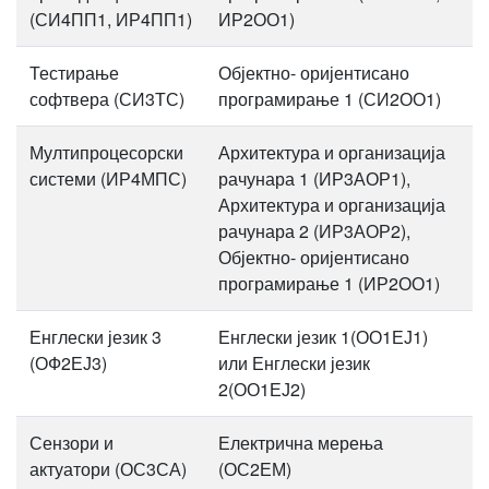
(СИ4ПП1, ИР4ПП1)
ИР2ОО1)
Тестирање
Објектно- оријентисано
софтвера (СИ3ТС)
програмирање 1 (СИ2ОО1)
Мултипроцесорски
Архитектура и организација
системи (ИР4МПС)
рачунара 1 (ИР3АОР1),
Архитектура и организација
рачунара 2 (ИР3АОР2),
Објектно- оријентисано
програмирање 1 (ИР2ОО1)
Енглески језик 3
Енглески језик 1(ОО1ЕЈ1)
(ОФ2ЕЈ3)
или Енглески језик
2(ОО1ЕЈ2)
Сензори и
Електрична мерења
актуатори (ОС3СА)
(ОС2ЕМ)