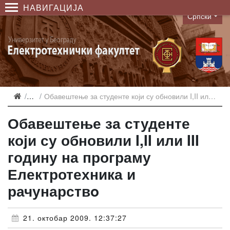
НАВИГАЦИЈА
Српски
Language
Вести
Обавештење за студенте који су обновили I,II или III годину на програму Електротехника и рачунарствo
Обавештење за студенте
који су обновили I,II или III
годину на програму
Електротехника и
рачунарствo
21. октобар 2009. 12:37:27