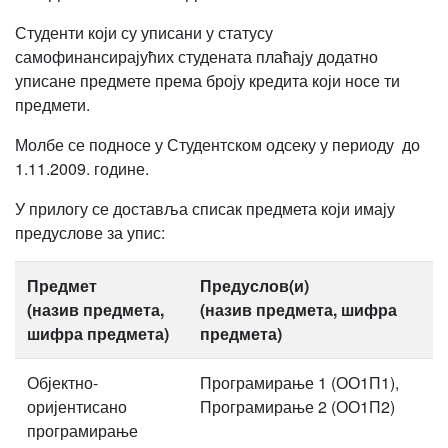
Студенти који су уписани у статусу
самофинансирајућих студената плаћају додатно
уписане предмете према броју кредита који носе ти
предмети.
Молбе се подносе у Студентском одсеку у периоду до
1.11.2009. године.
У прилогу се доставља списак предмета који имају
предуслове за упис:
Предмет
Предуслов(и)
(назив предмета,
(назив предмета, шифра
шифра предмета)
предмета)
Објектно-
Програмирање 1 (ОО1П1),
оријентисано
Програмирање 2 (ОО1П2)
програмирање