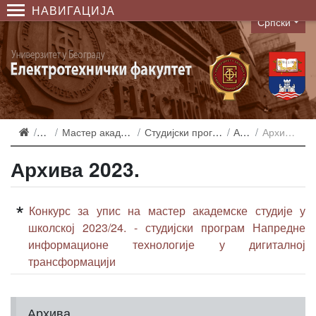
НАВИГАЦИЈА
Српски
Language
Упис
Мастер академске студије
Студијски програм НИТ у ДТ
Архива
Архива 2023.
Архива 2023.
Конкурс за упис на мастер академске студије у
школској 2023/24. - студијски програм Напредне
информационе технологије у дигиталној
трансформацији
Архива