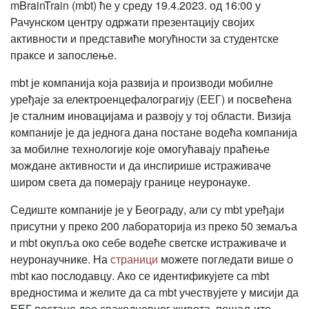
mBrainTrain (mbt) ће у среду 19.4.2023. од 16:00 у
Рачунском центру одржати презентацију својих
активности и представиће могућности за студентске
праксе и запослење.
mbt је компанија која развија и производи мобилне
уређаје за електроенцефалограгију (ЕЕГ) и посвећенa
je сталним иновацијама и развоју у тој области. Визија
компаније је да једнога дана постане водећа компанија
за мобилне технологије које омогућавају праћење
мождане активности и да инспирише истраживаче
широм света да померају границе неуронауке.
Седиште компаније је у Београду, али су mbt уређаји
присутни у преко 200 лабораторија из преко 50 земаља
и mbt окупља око себе водеће светске истраживаче и
неуронаучнике. На
страници
можете погледати више о
mbt као послодавцу. Ако се идентификујете са mbt
вредностима и желите да са mbt учествујете у мисији да
ЕЕГ постане део свакодневног живота, пошаљите