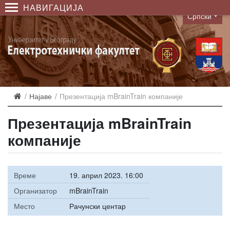
НАВИГАЦИЈА
Српски
Language
Најаве
Презентација mBrainTrain компаније
Презентација mBrainTrain
компаније
Време
19. април 2023. 16:00
Организатор
mBrainTrain
Место
Рачунски центар