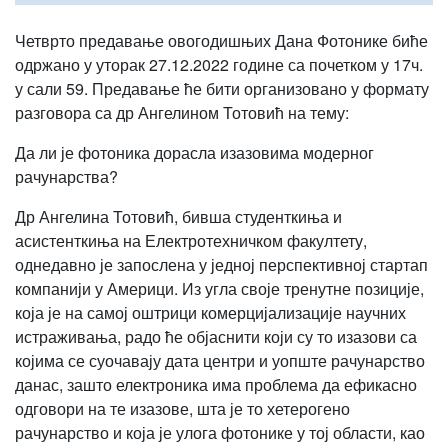
Четврто предавање овогодишњих Дана Фотонике биће
одржано у уторак 27.12.2022 године са почетком у 17ч.
у сали 59. Предавање ће бити организовано у формату
разговора са др Ангелином Тотовић на тему:
Да ли је фотоника дорасла изазовима модерног
рачунарства?
Др Ангелина Тотовић, бивша студенткиња и
асистенткиња на Електротехничком факултету,
однедавно је запослена у једној перспективној стартап
компанији у Америци. Из угла своје тренутне позиције,
која је на самој оштрици комерцијализације научних
истраживања, радо ће објаснити који су то изазови са
којима се суочавају дата центри и уопште рачунарство
данас, зашто електроника има проблема да ефикасно
одговори на те изазове, шта је то хетерогено
рачунарство и која је улога фотонике у тој области, као