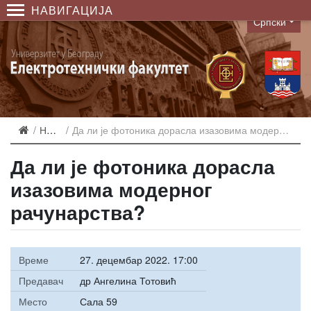
НАВИГАЦИЈА
Српски
Language
Најаве
Да ли је фотоника дорасла изазовима модерног рачунарства?
Да ли је фотоника дорасла
изазовима модерног
рачунарства?
Време
27. децембар 2022. 17:00
Предавач
др Ангелина Тотовић
Место
Сала 59