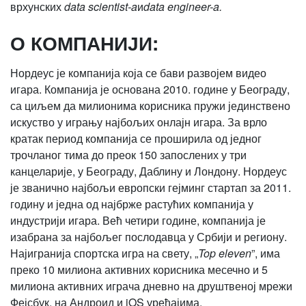
врхунских
data scientist-a
и
data engineer-a.
О КОМПАНИЈИ:
Нордеус је компанија која се бави развојем видео
игара. Компанија је основана 2010. године у Београду,
са циљем да милионима корисника пружи јединствено
искуство у игрању најбољих онлајн игара. За врло
кратак период компанија се проширила од једног
трочланог тима до преок 150 запослених у три
канцеларије, у Београду, Даблину и Лондону. Нордеус
је званично најбољи европски гејминг стартап за 2011.
годину и једна од најбрже растућих компанија у
индустрији игара. Већ четири године, компанија је
изабрана за најбољег послодавца у Србији и региону.
Најигранија спортска игра на свету, „
Top eleven
”, има
преко 10 милиона активних корисника месечно и 5
милиона активних играча дневно на друштвеној мрежи
Фејсбук, на Андроид и iOS уређајима.