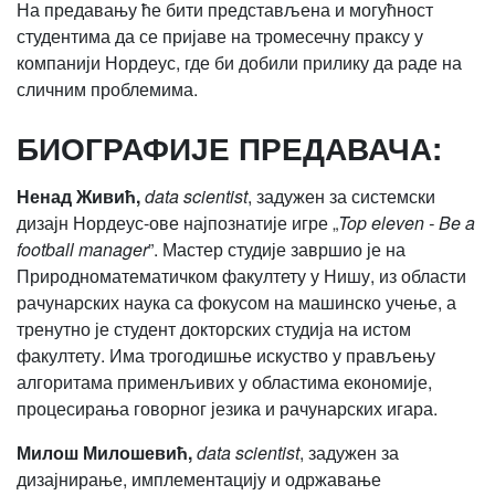
На предавању ће бити представљена и могућност
студентима да се пријаве на тромесечну праксу у
компанији Нордеус, где би добили прилику да раде на
сличним проблемима.
БИОГРАФИЈЕ ПРЕДАВАЧА:
Ненад Живић,
data scientist
, задужен за системски
дизајн Нордеус-ове најпознатије игре „
Top eleven - Be a
football manager
”. Мастер студије завршио је на
Природноматематичком факултету у Нишу, из области
рачунарских наука са фокусом на машинско учење, а
тренутно је студент докторских студија на истом
факултету. Има трогодишње искуство у прављењу
алгоритама применљивих у областима економије,
процесирања говорног језика и рачунарских игара.
Милош Милошевић,
data scientist
, задужен за
дизајнирање, имплементацију и одржавање