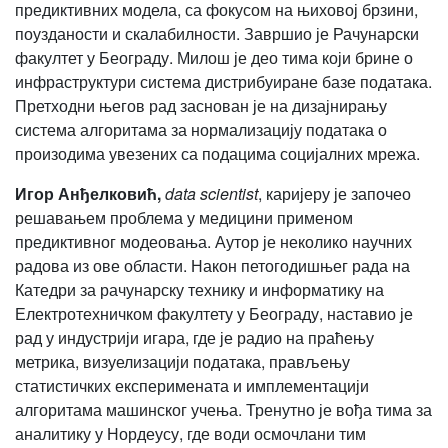
предиктивних модела, са фокусом на њиховој брзини,
поузданости и скалабилности. Завршио је Рачунарски
факултет у Београду. Милош је део тима који брине о
инфраструктури система дистрибуиране базе података.
Претходни његов рад заснован је на дизајнирању
система алгоритама за нормализацију података о
произодима увезених са подацима социјалних мрежа.
Игор Анђелковић,
data scientist
, каријеру је започео
решавањем проблема у медицини применом
предиктивног модеовања. Аутор је неколико научних
радова из ове области. Након петогодишњег рада на
Катедри за рачунарску технику и информатику на
Електротехничком факултету у Београду, наставио је
рад у индустрији игара, где је радио на праћењу
метрика, визуелизацији података, прављењу
статистичких експеримената и имплементацији
алгоритама машинског учења. Тренутно је вођа тима за
аналитику у Нордеусу, где води осмочлани тим