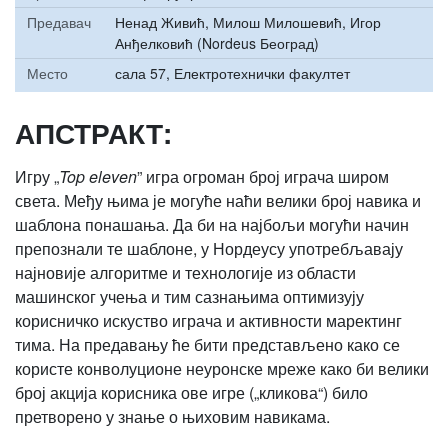
Предавач
Ненад Живић, Милош Милошевић, Игор
Анђелковић (Nordeus Београд)
Место
сала 57, Електротехнички факултет
АПСТРАКТ:
Игру „
Top eleven
” игра огроман број играча широм
света. Међу њима је могуће наћи велики број навика и
шаблона понашања. Да би на најбољи могући начин
препознали те шаблоне, у Нордеусу употребљавају
најновије алгоритме и технологије из области
машинског учења и тим сазнањима оптимизују
корисничко искуство играча и активности маректинг
тима. На предавању ће бити представљено како се
користе конволуционе неуронске мреже како би велики
број акција корисника ове игре („кликова“) било
претворено у знање о њиховим навикама.