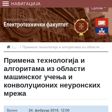
НАВИГАЦИЈА
Српски
Language
Најаве
Примена технологија и алгоритама из области машинског учења и конволуционих неуронских мрежа
Примена технологија и
алгоритама из области
машинског учења и
конволуционих неуронских
мрежа
Време
24. фебруар 2016. 12:00