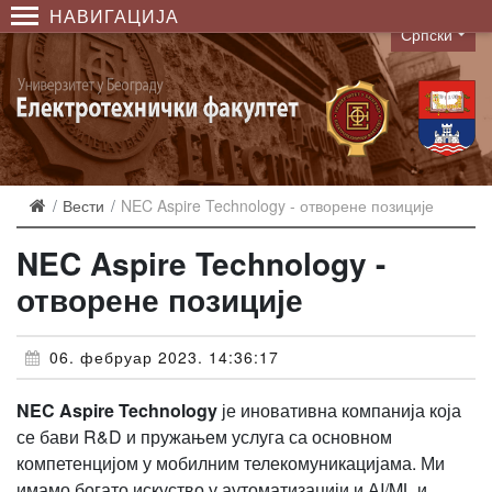
НАВИГАЦИЈА
Српски
Language
Вести
NEC Aspire Technology - отворене позиције
NEC Aspire Technology -
отворене позиције
06. фебруар 2023. 14:36:17
NEC Aspire Technology
је иновативна компанија која
се бави R&D и пружањем услуга са основном
компетенцијом у мобилним телекомуникацијама. Ми
имамо богато искуство у аутоматизацији и АI/ML и