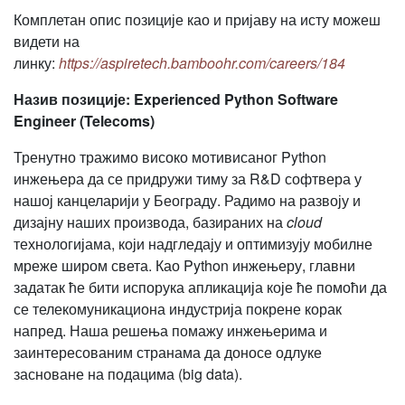
Комплетан опис позиције као и пријаву на исту можеш
видети на
линку:
https://aspiretech.bamboohr.com/careers/184
Назив позиције
:
Experienced Python Software
Engineer (Telecoms)
Тренутно тражимо високо мотивисаног Python
инжењера да се придружи тиму за R&D софтвера у
нашој канцеларији у Београду. Радимо на развоју и
дизајну наших производа, базираних на
cloud
технологијама, који надгледају и оптимизују мобилне
мреже широм света. Као Python инжењеру, главни
задатак ће бити испорука апликација које ће помоћи да
се телекомуникациона индустрија покрене корак
напред. Наша решења помажу инжењерима и
заинтересованим странама да доносе одлуке
засноване на подацима (big data).