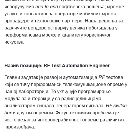
испоручујемо
end-to-end
софтверска решења, мрежне
услуге и консалтинг за операторе мобилних мрежа,
провајдере и технолошке партнере. Наша решења за
различите вендоре остварују велика побољшања у
перформансама мреже и квалитету корисничког
искуства
Назив позиције
: RF Test Automation Engineer
Главни задатак је развој и аутоматизација
RF
тестова
који се тичу перформанси телекомуникационе опреме у
нашој лабораторији. То укључује програмирање
модула за интеракцију са радио јединицама,
анализатором сигнала, генератором сигнала,
RF
switch
box
и другом опремом. Фокус техничких проблема је
често везан за интероперабилност опреме различитих
произвођача.