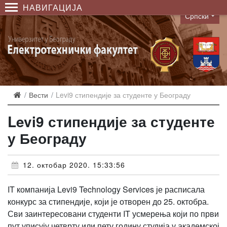
НАВИГАЦИЈА
Српски
Language
Вести
Levi9 стипендије за студенте у Београду
Levi9 стипендије за студенте
у Београду
12. октобар 2020. 15:33:56
IT компанија Levi9 Technology Services је расписала
конкурс за стипендије, који је отворен до 25. октобра.
Сви заинтересовани студенти IT усмерења који по први
пут уписују четврту или пету годину студија у академској