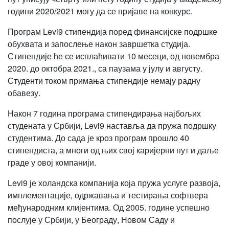
години 2020/2021 могу да се пријаве на конкурс.
Програм Levi9 стипендија поред финансијске подршке
обухвата и запослење након завршетка студија.
Стипендије ће се исплаћивати 10 месеци, од новембра
2020. до октобра 2021., са паузама у јулу и августу.
Студенти током примања стипендије немају радну
обавезу.
Након 7 година програма стипендирања најбољих
студената у Србији, Levi9 наставља да пружа подршку
студентима. До сада је кроз програм прошло 40
стипендиста, а многи од њих свој каријерни пут и даље
граде у овој компанији.
Levi9 је холандска компанија која пружа услуге развоја,
имплементације, одржавања и тестирања софтвера
међународним клијентима. Од 2005. године успешно
послује у Србији, у Београду, Новом Саду и