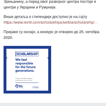
Зрењанину, а поред овог развојног центра постоје и
центри у Украјини и Румунији.
Више детаља о стипендији доступно је на сајту
https://www.levi9.com/scholarships/serbia/scholarship/
.
Пријаве су онлајн, а конкурс је отворен до 25. октобра
2020.