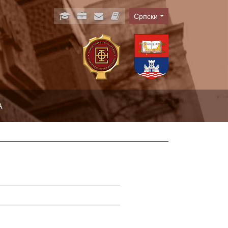
Српски
Language
А