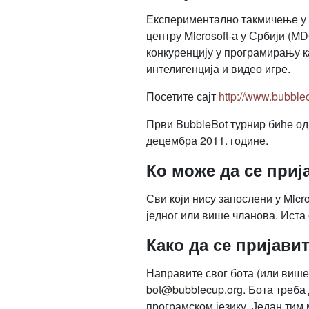
Експериментално такмичење у п
центру Microsoft-а у Србији 
конкуренцију у програмирању ка
интелигенција и видео игре.
Посетите сајт
http://www.bubble
Први BubbleBot турнир биће од
децембра 2011. године.
Ко може да се приј
Сви који нису запослени у Micr
једног или више чланова. Иста
Како да се пријавит
Направите свог бота (или више
bot@bubblecup.org. Бота треба 
програмском језику. Један тим