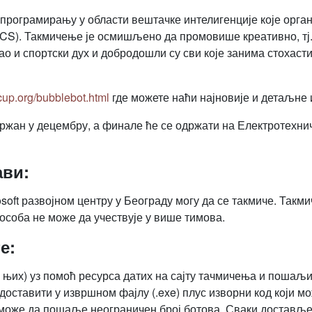
рограмирању у области вештачке интелигенције које орган
(MDCS). Такмичење је осмишљено да промовише креативно, 
о и спортски дух и добродошли су сви које занима стохасти
cup.org/bubblebot.html
где можете наћи најновије и детаљне
ржан у децембру, а финале ће се одржати на Електротехнич
ави:
osoft развојном центру у Београду могу да се такмиче. Такм
 особа не може да учествује у више тимова.
е:
 њих) уз помоћ ресурса датих на сајту тачмичења и пошаљи
доставити у извршном фајлу (.exe) плус изворни код који м
 може да пошаље неограничен број ботова. Сваки доставље