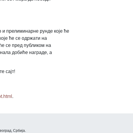
о и прелиминарне рунде које ће
оје ће се одржати на
ће се пред публиком на
нала добиће награде, а
е сајт!
t.html
.
еоград, Србија.