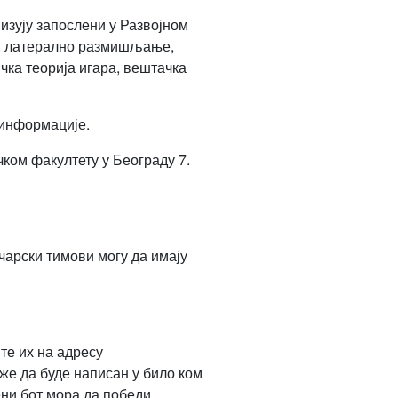
изују запослени у Развојном
тј. латерално размишљање,
чка теорија игара, вештачка
 информације.
ком факултету у Београду 7.
ичарски тимови могу да имају
те их на адресу
оже да буде написан у било ком
ни бот мора да победи