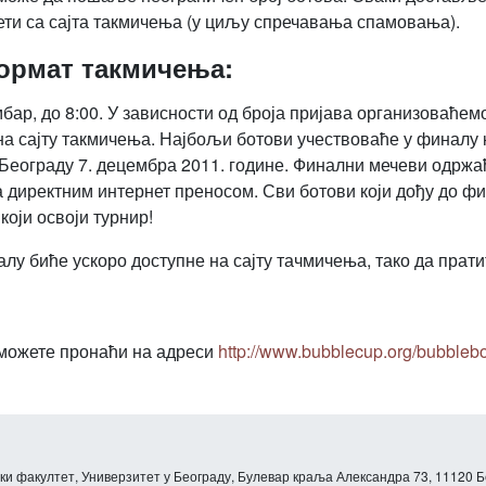
зети са сајта такмичења (у циљу спречавања спамовања).
ормат такмичења:
мбар, до 8:00. У зависности од броја пријава организоваћем
 сајту такмичења. Најбољи ботови учествоваће у финалу к
Београду 7. децембра 2011. године. Финални мечеви одржа
 директним интернет преносом. Сви ботови који дођу до фи
који освоји турнир!
у биће ускоро доступне на сајту тачмичења, тако да пратит
можете пронаћи на адреси
http://www.bubblecup.org/bubblebo
и факултет, Универзитет у Београду, Булевар краља Александра 73, 11120 Б