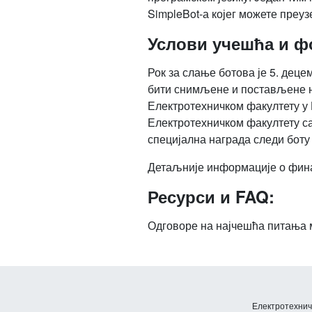
SimpleBot-а којег можете преу
Услови учешћа и ф
Рок за слање ботова је 5. деце
бити снимљене и постављене на
Електротехничком факултету у 
Електротехничком факултету са
специјална награда следи боту 
Детаљније информације о финал
Ресурси и FAQ:
Одговоре на најчешћа питања 
Електротехничк