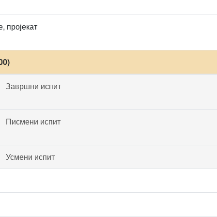
, пројекат
00)
Завршни испит
Писмени испит
Усмени испит