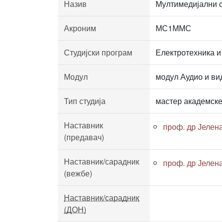
Назив
Мултимедијални 
Акроним
МС1ММС
Студијски програм
Електротехника и
Модул
модул Аудио и ви
Тип студија
мастер академске
Наставник
проф. др Јелен
(предавач)
Наставник/сарадник
проф. др Јелен
(вежбе)
Наставник/сарадник
(ДОН)