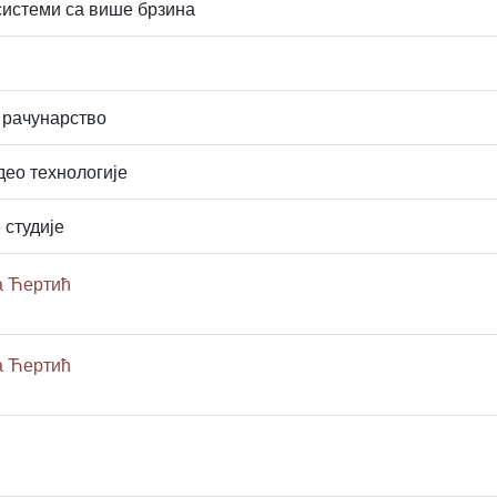
системи са више брзина
 рачунарство
део технологије
 студије
а Ћертић
а Ћертић