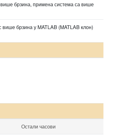
 више брзина, примена система са више
 с више брзина у MATLAB (MATLAB клон)
Остали часови