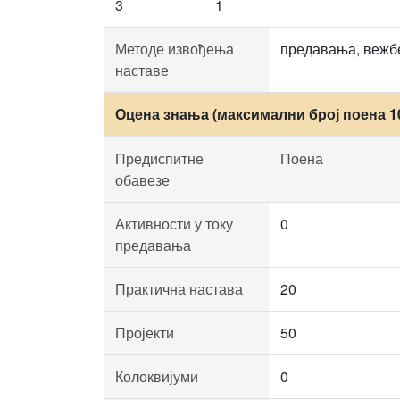
3
1
Методе извођења
предавања, вежбе
наставе
Оцена знања (максимални број поена 1
Предиспитне
Поена
обавезе
Активности у току
0
предавања
Практична настава
20
Пројекти
50
Колоквијуми
0