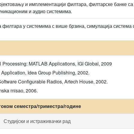
ојектовању и имплементацији филтара, филтарске банке са
уникационим и аудио системима.
а филтара у системима с више брзина, симулација система
ignal Processing: MATLAB Applications, IGI Global, 2009
 Application, Idea Group Publishing, 2002.
Software Configurable Radios, Artech House, 2002.
emska misao, 2006.
током семестра/триместра/године
Студијски и истраживачки рад