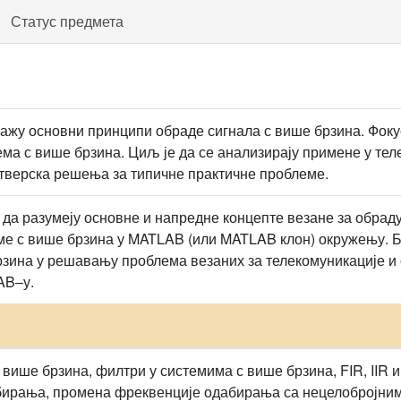
Статус предмета
кажу основни принципи обраде сигнала с више брзина. Фоку
ема с више брзина. Циљ је да се анализирају примене у тел
фтверска решења за типичне практичне проблеме.
 да разумеју основне и напредне концепте везане за обраду
ме с више брзина у MATLAB (или MATLAB клон) окружењу. 
рзина у решавању проблема везаних за телекомуникације и
AB–у.
 више брзина, филтри у системима с више брзина, FIR, IIR
ирања, промена фреквенције одабирања са нецелобројним 