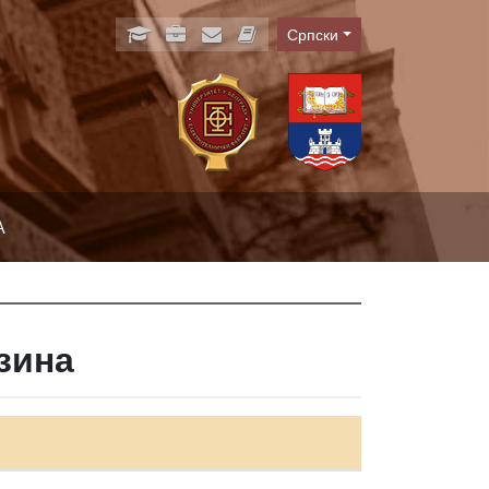
Српски
Language
А
зина