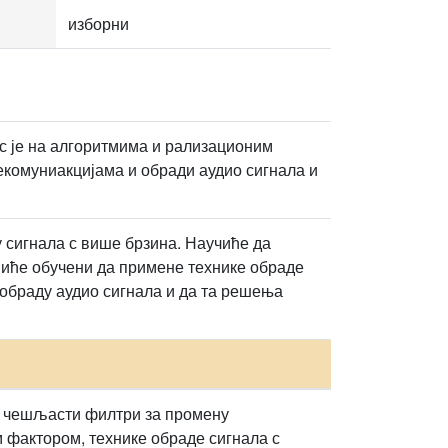
изборни
с је на алгоритмима и рализационим
екомуниакцијама и обради аудио сигнала и
 сигнала с више брзина. Научиће да
Биће обучени да примене технике обраде
 обраду аудио сигнала и да та решења
 и чешљасти филтри за промену
фактором, технике обраде сигнала с