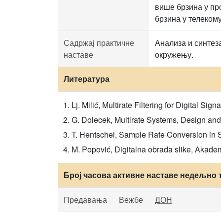
више брзина у пр
брзина у телеком
Садржај практичне
Анализа и синтез
наставе
окружењу.
Литература
Lj. Milić, Multirate Filtering for Digital S
G. Dolecek, Multirate Systems, Design and
T. Hentschel, Sample Rate Conversion in 
M. Popović, Digitalna obrada slike, Akad
Број часова активне наставе недељно 
Предавања
Вежбе
ДОН