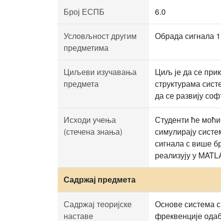
Број ЕСПБ
6.0
Условљност другим
Обрада сигнала 1
предметима
Циљеви изучавања
Циљ је да се при
предмета
структурама сист
да се развију со
Исходи учења
Студенти ће моћи
(стечена знања)
симулирају систе
сигнала с више б
реализују у MATL
Садржај предмета
Садржај теоријске
Основе система с
наставе
фреквенције одаб