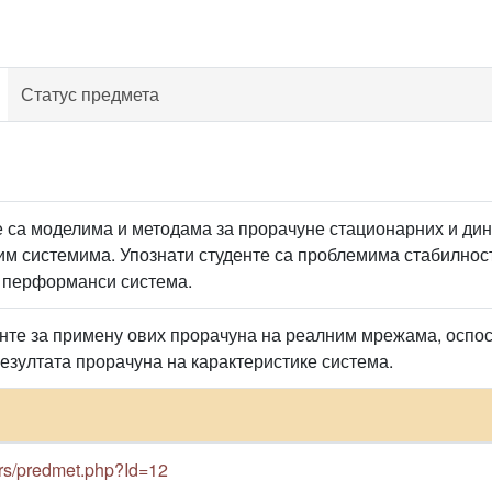
Статус предмета
е са моделима и методама за прорачуне стационарних и ди
им системима. Упознати студенте са проблемима стабилнос
 перформанси система.
нте за примену ових прорачуна на реалним мрежама, оспосо
резултата прорачуна на карактеристике система.
c.rs/predmet.php?Id=12