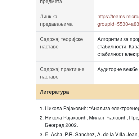
предмета
Линк ка
https://teams.mi
предавањима
groupId=55304a83
Садржај теоријске
Алгоритми за про
наставе
стабилности. Кар
стабилност елект
Садржај практичне
Аудиторне вежбе
наставе
Литература
Никола Рајаковић: “Анализа електроенер
Никола Рајаковић, Милан Ћаловић, Пред
Београд 2002.
E. Acha, P.R. Sanchez, A. de la Villa-Jea