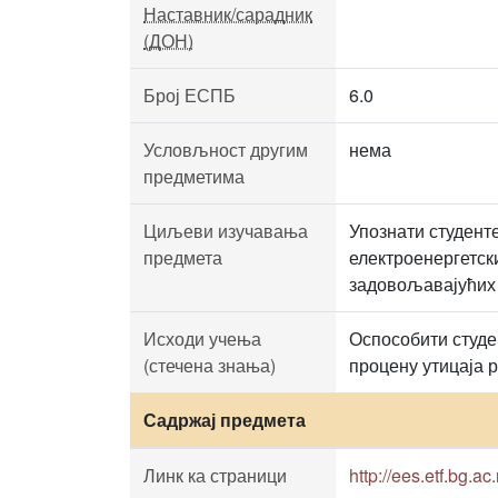
Наставник/сарадник
(ДОН)
Број ЕСПБ
6.0
Условљност другим
нема
предметима
Циљеви изучавања
Упознати студент
предмета
електроенергетск
задовољавајућих
Исходи учења
Оспособити студе
(стечена знања)
процену утицаја 
Садржај предмета
Линк ка страници
http://ees.etf.bg.a