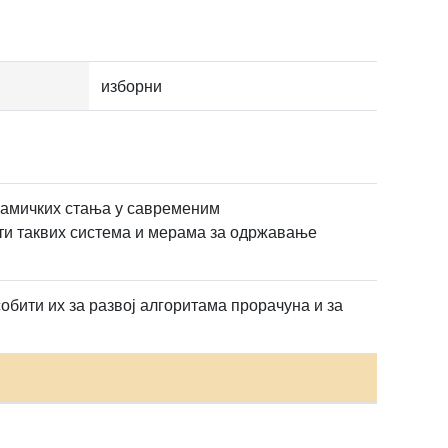
изборни
намичких стања у савременим
ти таквих система и мерама за одржавање
бити их за развој алгоритама прорачуна и за