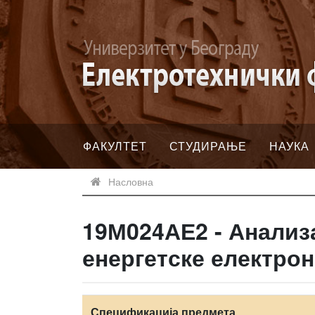
ФАКУЛТЕТ
СТУДИРАЊЕ
НАУКА
Насловна
19М024АЕ2 - Анализ
енергетске електро
Спецификација предмета