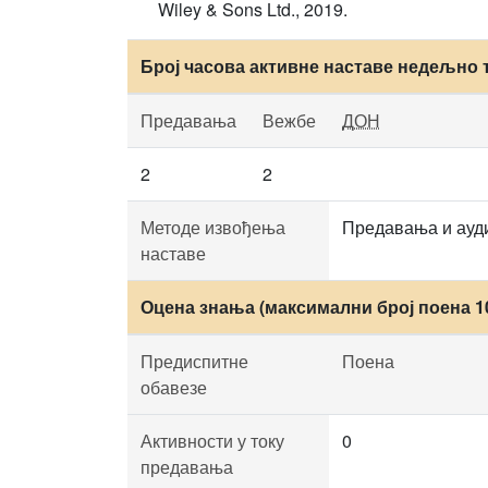
Wiley & Sons Ltd., 2019.
Број часова активне наставе недељно 
Предавања
Вежбе
ДОН
2
2
Методе извођења
Предавања и ауд
наставе
Оцена знања (максимални број поена 1
Предиспитне
Поена
обавезе
Активности у току
0
предавања