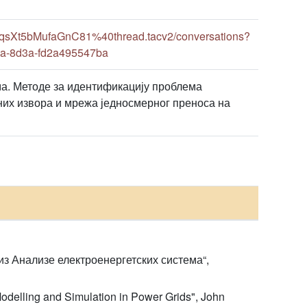
sXt5bMufaGnC81%40thread.tacv2/conversations?
8a-8d3a-fd2a495547ba
ма. Методе за идентификацију проблема
них извора и мрежа једносмерног преноса на
з Анализе електроенергетских система“,
odelling and Simulation in Power Grids", John