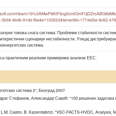
crosoft.com/l/team/19%3AMwP8KiF6cg5cmlOmFQDZroABG89Mkq
-3b58-4b4b-91de-f5e4e1103523&tenantId=1774ef2e-9c62-47
рачуне токова снага система. Проблеми стабилности систе
актеристични сценарији нестабилности. Утицај дистрибуира
роенергетских система.
 са практичним реалним примерима анализе ЕЕС.
гетских система 2“, Београд 2007.
раг Стефанов, Александар Савић: “100 решених задатака и
n, L.M. Castro, B. Kazemtabrizi, "VSC-FACTS-HVDC, Analysis, M