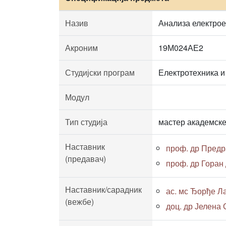
Назив
Анализа електрое
Акроним
19М024АЕ2
Студијски програм
Електротехника и
Модул
Тип студија
мастер академске
Наставник
проф. др Пред
(предавач)
проф. др Горан
Наставник/сарадник
ас. мс Ђорђе Ла
(вежбе)
доц. др Јелена 