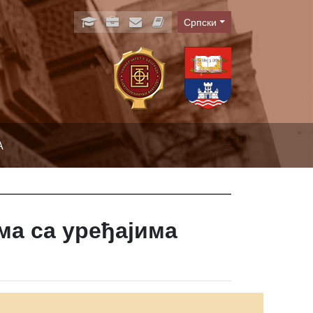
Српски
Language
А
ма са уређајима