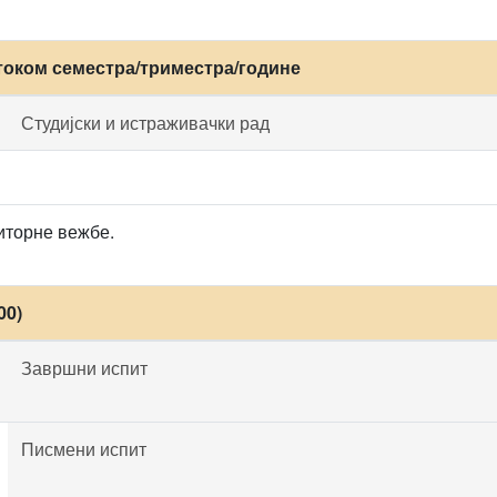
током семестра/триместра/године
Студијски и истраживачки рад
иторне вежбе.
00)
Завршни испит
Писмени испит