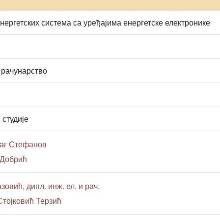
нергетских система са уређајима енергетске електронике
 рачунарство
 студије
раг Стефанов
 Добрић
зовић, дипл. инж. ел. и рач.
Стојковић Терзић