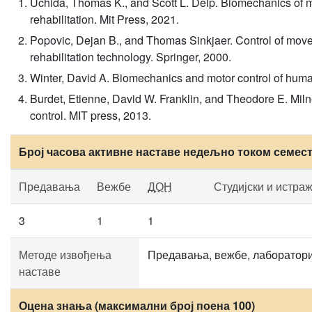
Uchida, Thomas K., and Scott L. Delp. Biomechanics of mo
rehabilitation. Mit Press, 2021.
Popovic, Dejan B., and Thomas Sinkjaer. Control of moveme
rehabilitation technology. Springer, 2000.
Winter, David A. Biomechanics and motor control of hu
Burdet, Etienne, David W. Franklin, and Theodore E. Mi
control. MIT press, 2013.
Број часова активне наставе недељно током семес
Предавања
Вежбе
ДОН
Студијски и истра
3
1
1
Методе извођења
Предавања, вежбе, лабораториј
наставе
Оцена знања (максимални број поена 100)