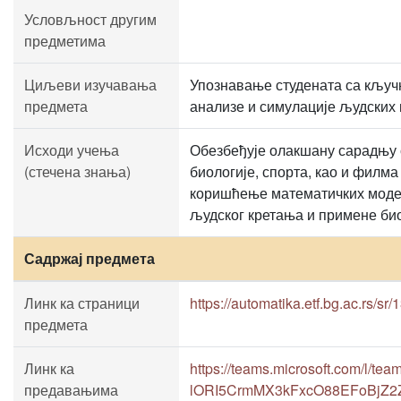
Условљност другим
предметима
Циљеви изучавања
Упознавање студената са кључ
предмета
анализе и симулације људских 
Исходи учења
Обезбеђује олакшану сарадњу 
(стечена знања)
биологије, спорта, као и филма
коришћење математичких модел
људског кретања и примене би
Садржај предмета
Линк ка страници
https://automatika.etf.bg.ac.rs/s
предмета
Линк ка
https://teams.microsoft.com/l/t
предавањима
lORI5CrmMX3kFxcO88EFoBjZ2ZQ