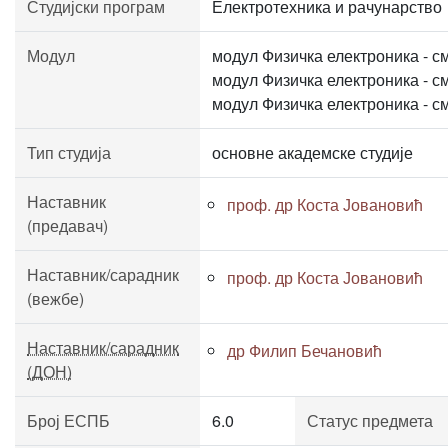
Студијски програм
Електротехника и рачунарство
Модул
модул Физичка електроника - 
модул Физичка електроника - 
модул Физичка електроника - 
Тип студија
основне академске студије
Наставник
проф. др Коста Јовановић
(предавач)
Наставник/сарадник
проф. др Коста Јовановић
(вежбе)
Наставник/сарадник
др Филип Бечановић
(ДОН)
Број ЕСПБ
6.0
Статус предмета