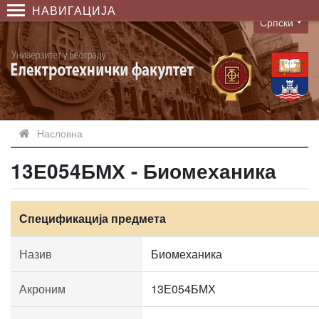
НАВИГАЦИЈА
Српски
Language
Насловна
13Е054БМХ - Биомеханика
Спецификација предмета
Назив
Биомеханика
Акроним
13Е054БМХ