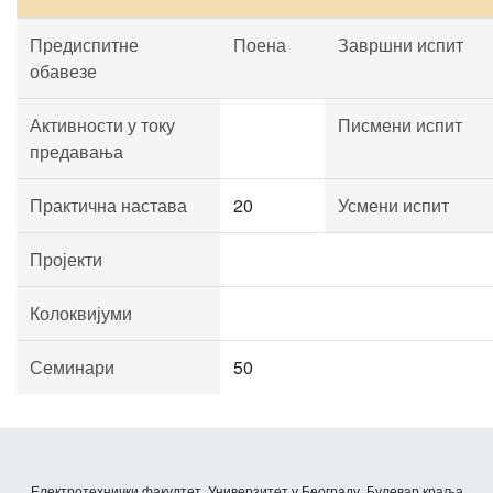
Предиспитне
Поена
Завршни испит
обавезе
Активности у току
Писмени испит
предавања
Практична настава
20
Усмени испит
Пројекти
Колоквијуми
Семинари
50
Електротехнички факултет, Универзитет у Београду, Булевар краља