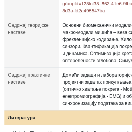
groupId=128fcf38-f863-41e6-9fb
8d3a-fd2a495547ba
Садржај теоријске
Основни биомеханички модели-
наставе
макро-модели мишића – веза с
фреквенцијско кодирање. Хило
сензори. Квантификација покр
и динамика. Оптимизација кре
оптерећености зглобова. Симу
Садржај практичне
Домаћи задаци и лабораторијс
наставе
пројектни задатак прикупљања 
(оптичко хватање покрета - Moti
електромиографија - EMG) и об
синхронизацију података за ви
Литература