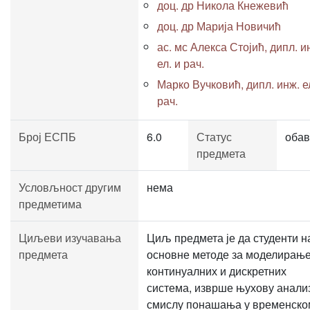
доц. др Никола Кнежевић
доц. др Марија Новичић
ас. мс Алекса Стојић, дипл. и
ел. и рач.
Марко Вучковић, дипл. инж. е
рач.
Број ЕСПБ
6.0
Статус
обав
предмета
Условљност другим
нема
предметима
Циљеви изучавања
Циљ предмета је да студенти н
предмета
основне методе за моделирањ
континуалних и дискретних
система, изврше њухову анализ
смислу понашања у временско