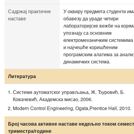
Садржај практичне
У оквиру предмета студенти им
наставе
обавезу да ураде четири
лабораторијске вежбе на којим
упознају са основним
електромеханичким системима
и најчешће коришћеним
програмским алатима за анали
динамичких система.
Литература
Системи аутоматског управљања, Ж. Ђуровић, Б.
Ковачевић, Академска мисао, 2006.
Modern Control Engineering, Ogata,Prentice Hall, 2010.
Број часова активне наставе недељно током семест
триместра/године