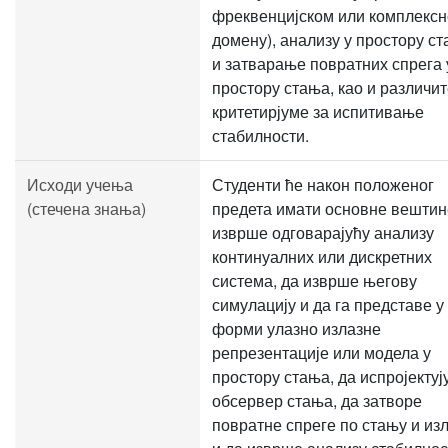
фреквенцијском или комплекс
домену), анализу у простору с
и затварање повратних спрега 
простору стања, као и различи
критетирјуме за испитивање
стабилности.
Исходи учења
Студенти ће након положеног
(стечена знања)
предета имати основне вештин
изврше одговарајућу анализу
континуалних или дискретних
система, да изврше његову
симулацију и да га представе у
форми улазно излазне
репрезентације или модела у
простору стања, да испројектуј
обсервер стања, да затворе
повратне спреге по стању и из