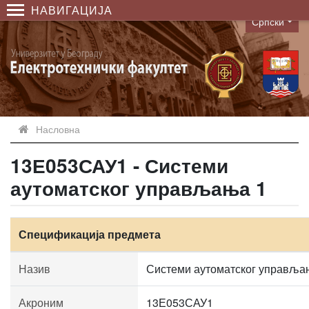
НАВИГАЦИЈА
Српски
Language
Насловна
13Е053САУ1 - Системи
аутоматског управљања 1
Спецификација предмета
Назив
Системи аутоматског управља
Акроним
13Е053САУ1