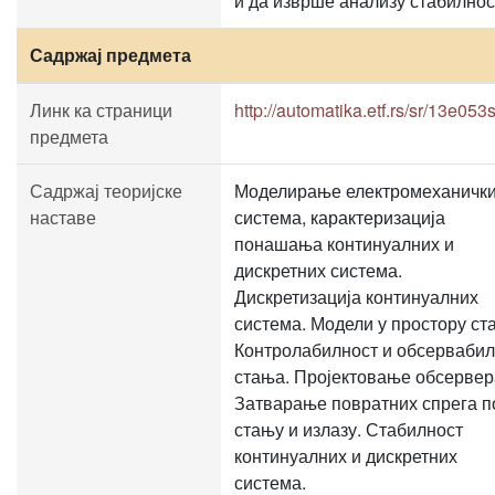
и да изврше анализу стабилнос
Садржај предмета
Линк ка страници
http://automatika.etf.rs/sr/13e05
предмета
Садржај теоријске
Моделирање електромеханичк
наставе
система, карактеризација
понашања континуалних и
дискретних система.
Дискретизација континуалних
система. Модели у простору ст
Контролабилност и обсервабил
стања. Пројектовање обсервер
Затварање повратних спрега п
стању и излазу. Стабилност
континуалних и дискретних
система.