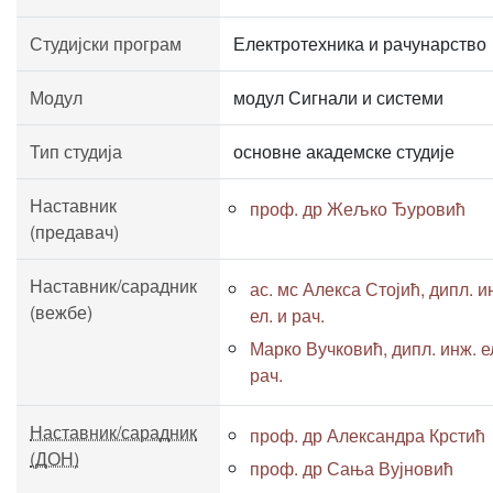
Студијски програм
Електротехника и рачунарство
Модул
модул Сигнали и системи
Тип студија
основне академске студије
Наставник
проф. др Жељко Ђуровић
(предавач)
Наставник/сарадник
ас. мс Алекса Стојић, дипл. и
(вежбе)
ел. и рач.
Марко Вучковић, дипл. инж. е
рач.
Наставник/сарадник
проф. др Александра Крстић
(ДОН)
проф. др Сања Вујновић