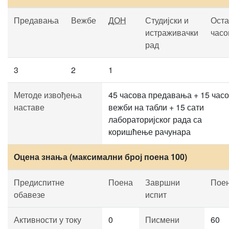
Предавања
Вежбе
ДОН
Студијски и
Оста
истраживачки
часо
рад
3
2
1
Методе извођења
45 часова предавања + 15 час
наставе
вежби на табли + 15 сати
лабораторијског рада са
коришћење рачунара
Оцена знања (максимални број поена 100)
Предиспитне
Поена
Завршни
Пое
обавезе
испит
Активности у току
0
Писмени
60