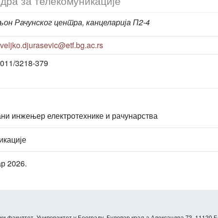
дра за телекомуникације
он Рачунског центра, канцеларија П2-4
veljko.djurasevic@etf.bg.ac.rs
011/3218-379
ни инжењер електротехнике и рачунарства
икације
р 2026.
и факултет, Универзитет у Београду, Булевар краља Александра 73, 11120 Б