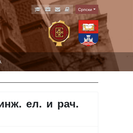
Српски
Language
А
нж. ел. и рач.