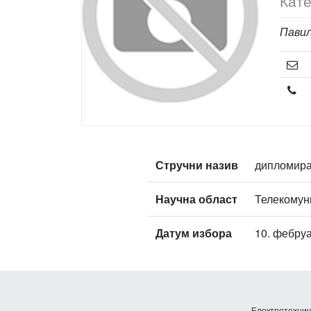
Кате
Павиљ
Стручни назив
дипломира
Научна област
Телекомун
Датум избора
10. фебруа
Електротехничк