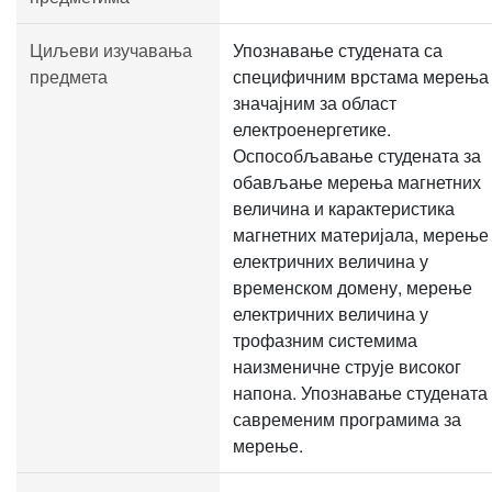
Циљеви изучавања
Упознавање студената са
предмета
специфичним врстама мерења
значајним за област
електроенергетике.
Оспособљавање студената за
обављање мерења магнетних
величина и карактеристика
магнетних материјала, мерење
електричних величина у
временском домену, мерење
електричних величина у
трофазним системима
наизменичне струје високог
напона. Упознавање студената
савременим програмима за
мерење.