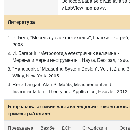
Оспособљавање студената за 
у LabView програму.
Литература
В. Бего, "Мерења у електротехници", Грапхис, Загреб,
2003.
И. Багарић, "Метрологија електричних величина -
Мерења и мерни инструменти", Наука, Београд, 1996.
"Handbook of Measuring System Design", Vol. 1, 2 and 3
Wiley, New York, 2005.
Reza Langari, Alan S. Morris, Measurement and
Instrumentation - Theory and Application, Elsevier, 2012.
Број часова активне наставе недељно током семест
триместра/године
Предавања
Вежбе
ДОН
Студијски и
Оста