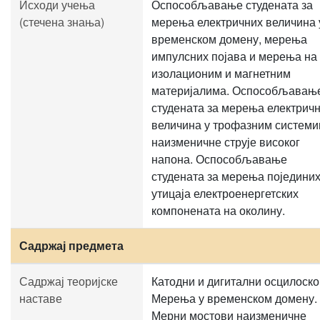
Исходи учења
Оспособљавање студената за
(стечена знања)
мерења електричних величина 
временском домену, мерења
импулсних појава и мерења на
изолационим и магнетним
материјалима. Оспособљавањ
студената за мерења електрич
величина у трофазним систем
наизменичне струје високог
напона. Оспособљавање
студената за мерења поједини
утицаја електроенергетских
компонената на околину.
Садржај предмета
Садржај теоријске
Катодни и дигитални осцилоско
наставе
Мерења у временском домену.
Мерни мостови наизменичне