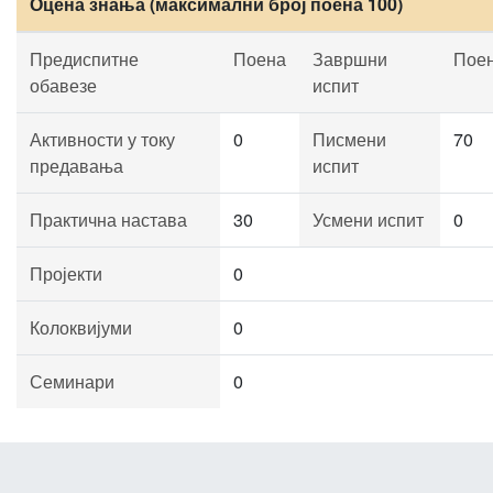
Оцена знања (максимални број поена 100)
Предиспитне
Поена
Завршни
Пое
обавезе
испит
Активности у току
0
Писмени
70
предавања
испит
Практична настава
30
Усмени испит
0
Пројекти
0
Колоквијуми
0
Семинари
0