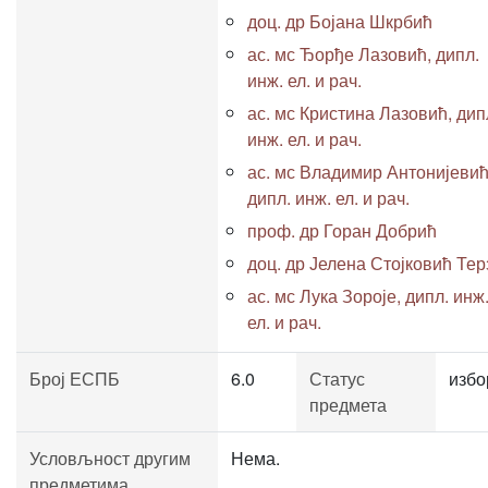
доц. др Бојана Шкрбић
ас. мс Ђорђе Лазовић, дипл.
инж. ел. и рач.
ас. мс Кристина Лазовић, дип
инж. ел. и рач.
ас. мс Владимир Антонијевић
дипл. инж. ел. и рач.
проф. др Горан Добрић
доц. др Јелена Стојковић Тер
ас. мс Лука Зороје, дипл. инж
ел. и рач.
Број ЕСПБ
6.0
Статус
избо
предмета
Условљност другим
Нема.
предметима