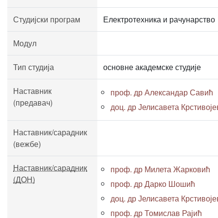
Студијски програм
Електротехника и рачунарство
Модул
Тип студија
основне академске студије
Наставник
проф. др Александар Савић
(предавач)
доц. др Јелисавета Крстивој
Наставник/сарадник
(вежбе)
Наставник/сарадник
проф. др Милета Жарковић
(ДОН)
проф. др Дарко Шошић
доц. др Јелисавета Крстивој
проф. др Томислав Рајић