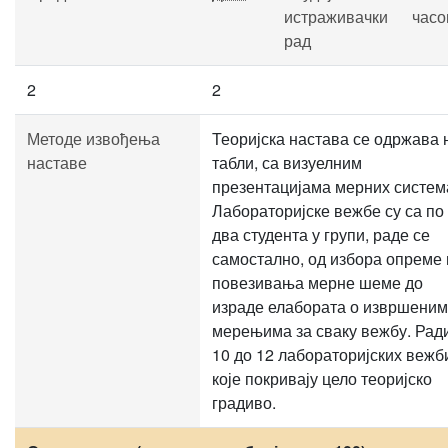
истраживачки
часо
рад
2
2
Методе извођења
Теоријска настава се одржава 
наставе
табли, са визуелним
презентацијама мерних систем
Лабораторијске вежбе су са по
два студента у групи, раде се
самостално, од избора опреме 
повезивања мерне шеме до
израде елабората о извршеним
мерењима за сваку вежбу. Рад
10 до 12 лабораторијских вежб
које покривају цело теоријско
градиво.