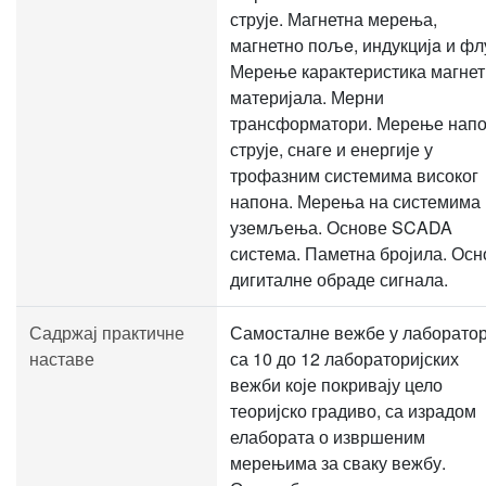
струје. Магнетна мерења,
магнетно пољe, индукцијa и фл
Мерење карактеристика магнет
материјала. Мерни
трансформатори. Мерење напо
струје, снаге и енергије у
трофазним системима високог
напона. Мерења на системима
уземљења. Основе SCADA
система. Паметна бројила. Осн
дигиталне обраде сигнала.
Садржај практичне
Самосталне вежбе у лаборатор
наставе
са 10 до 12 лабораторијских
вежби које покривају цело
теоријско градиво, са израдом
елабората о извршеним
мерењима за сваку вежбу.