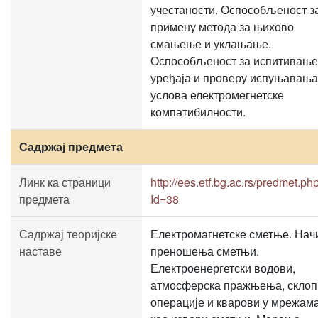
учестаности. Оспособљеност з
примену метода за њихово
смањење и уклањање.
Оспособљеност за испитивање
уређаја и проверу испуњавања
услова електромегнетске
компатибилности.
Садржај предмета
Линк ка страници
http://ees.etf.bg.ac.rs/predmet.ph
предмета
Id=38
Садржај теоријске
Електромагнетске сметње. Нач
наставе
преношења сметњи.
Електроенергетски водови,
атмосферска пражњења, склоп
операције и кварови у мрежам