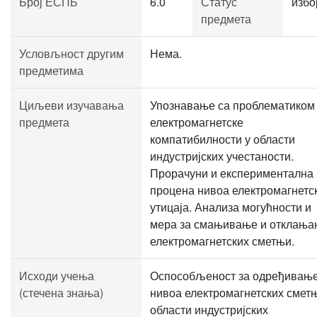
Број ЕСПБ
6.0
Статус
избо
предмета
Условљност другим
Нема.
предметима
Циљеви изучавања
Упознавање са проблематиком
предмета
електромагнетске
компатибилности у области
индустријских учестаности.
Прорачуни и експериментална
процена нивоа електромагнетс
утицаја. Анализа могућности и
мера за смањивање и отклањ
електромагнетских сметњи.
Исходи учења
Оспособљеност за одређивањ
(стечена знања)
нивоа електромагнетских смет
области индустријских