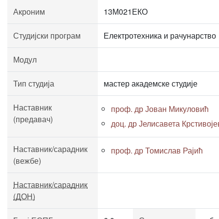
Акроним
13М021ЕКО
Студијски програм
Електротехника и рачунарство
Модул
Тип студија
мастер академске студије
Наставник
проф. др Јован Микуловић
(предавач)
доц. др Јелисавета Крстивој
Наставник/сарадник
проф. др Томислав Рајић
(вежбе)
Наставник/сарадник
(ДОН)