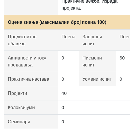
Практичне вежбе. Израда
пројекта.
Оцена знања (максимални број поена 100)
Предиспитне
Поена
Завршни
Пое
обавезе
испит
Активности у току
0
Писмени
60
предавања
испит
Практична настава
0
Усмени испит
0
Пројекти
40
Колоквијуми
0
Семинари
0