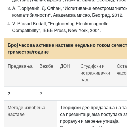
A. Ђорђевић, Д. Oлћан, "Испитивање електромагнетс
компатибилности", Академска мисао, Београд, 2012.
V. Prasad Kodali, "Engineering Electromagnetic
Compatibility", IEEE Press, New York, 2001.
Број часова активне наставе недељно током семест
триместра/године
Предавања
Вежбе
ДОН
Студијски и
Оста
истраживачки
часо
рад
2
2
Методе извођења
Теоријски део предавања на т
наставе
са презентацијама поступака з
прорачун и мерење утицаја.