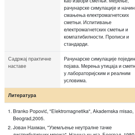
као извори сметњи. Мерење,
рачунарске симулације и начин
смањења електромагнетских
сметњи. Испитивање
електромагнетских сметњи и
компатибилности. Прописи и
стандарди.
Садржај практичне
Рачунарске симулације поједи
наставе
појава. Мерења утицаја и смет
у лабораторијским и реалним
условима.
Литература
Branko Popović, "Elektromagnetika", Akademska misao,
Beograd,2005.
Jован Нахман, "Уземљење неутралне тачке
дистрибутивних мрежа", Научна књига, Београд, 1980