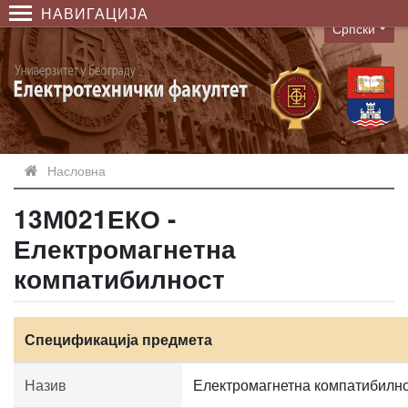
НАВИГАЦИЈА
Српски
Language
Насловна
13М021ЕКО -
Електромагнетна
компатибилност
Спецификација предмета
Назив
Електромагнетна компатибилн