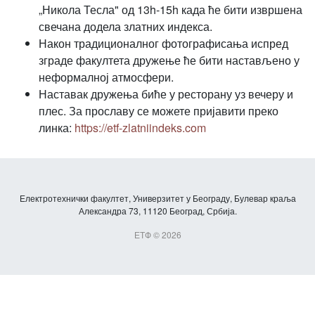
„Никола Тесла" од 13h-15h када ће бити извршена
свечана додела златних индекса.
Након традиционалног фотографисања испред
зграде факултета дружење ће бити настављено у
неформалној атмосфери.
Наставак дружења биће у ресторану уз вечеру и
плес. За прославу се можете пријавити преко
линка:
https://etf-zlatniindeks.com
Електротехнички факултет, Универзитет у Београду, Булевар краља
Александра 73, 11120 Београд, Србија.
ЕТФ © 2026