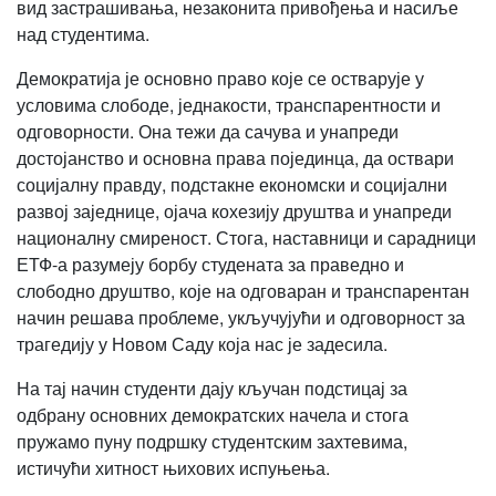
вид застрашивања, незаконита привођења и насиље
над студентима.
Демократија је основно право које се остварује у
условима слободе, једнакости, транспарентности и
одговорности. Она тежи да сачува и унапреди
достојанство и основна права појединца, да оствари
социјалну правду, подстакне економски и социјални
развој заједнице, ојача кохезију друштва и унапреди
националну смиреност. Стога, наставници и сарадници
ЕТФ-а разумеју борбу студената за праведно и
слободно друштво, које на одговаран и транспарентан
начин решава проблеме, укључујући и одговорност за
трагедију у Новом Саду која нас је задесила.
На тај начин студенти дају кључан подстицај за
одбрану основних демократских начела и стога
пружамо пуну подршку студентским захтевима,
истичући хитност њихових испуњења.