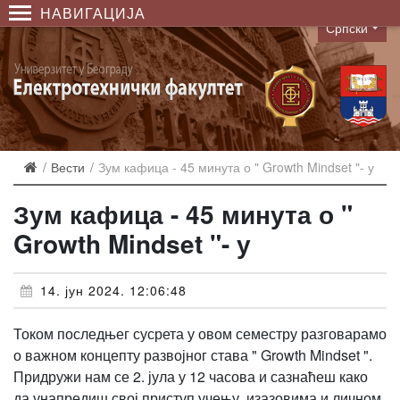
НАВИГАЦИЈА
Српски
Language
Вести
Зум кафица - 45 минута о " Growth Mindset "- у
Зум кафица - 45 минута о "
Growth Mindset "- у
14. јун 2024. 12:06:48
Током последњег сусрета у овом семестру разговарамо
о важном концепту развојног става " Growth Mindset ".
Придружи нам се 2. јула у 12 часова и сазнаћеш како
да унапредиш свој приступ учењу, изазовима и личном