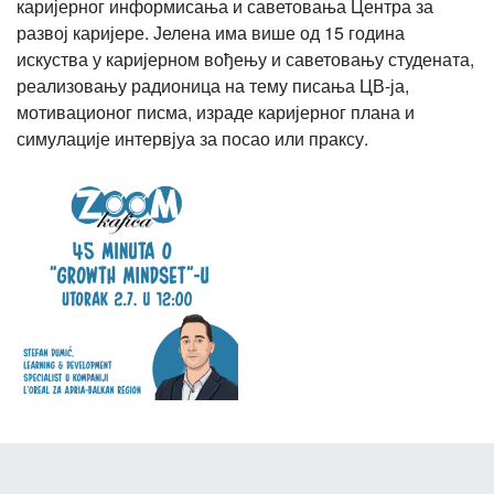
каријерног информисања и саветовања Центра за
развој каријере. Јелена има више од 15 година
искуства у каријерном вођењу и саветовању студената,
реализовању радионица на тему писања ЦВ-ја,
мотивационог писма, израде каријерног плана и
симулације интервјуа за посао или праксу.