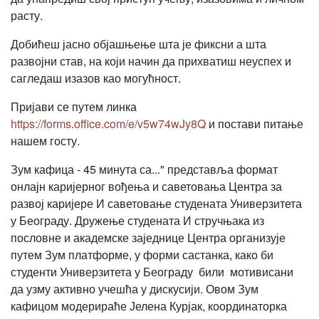
расту.
Добићеш јасно објашњење шта је фиксни а шта
развојни став, на који начин да прихватиш неуспех и
сагледаш изазов као могућност.
Пријави се путем линка
https://forms.office.com/e/v5w74wJy8Q
и постави питање
нашем госту.
Зум кафица - 45 минута са..." представља формат
онлајн каријерног вођења и саветовања Центра за
развој каријере И саветовање студената Универзитета
у Београду. Дружење студената И стручњака из
пословне и академске заједнице Центра организује
путем Зум платформе, у форми састанка, како би
студенти Универзитета у Београду били мотивисани
да узму активно учешћа у дискусији. Овом Зум
кафицом модерираће Јелена Курјак, координаторка