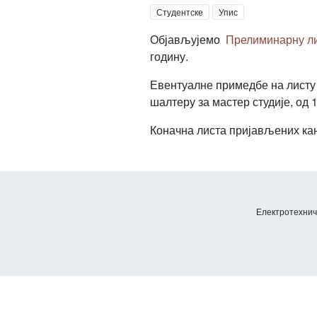
Студентске
Упис
Објављујемо
Прелиминарну ли
годину.
Евентуалне примедбе на листу 
шалтеру за мастер студије, од 1
Коначна листа пријављених кан
Електротехничк