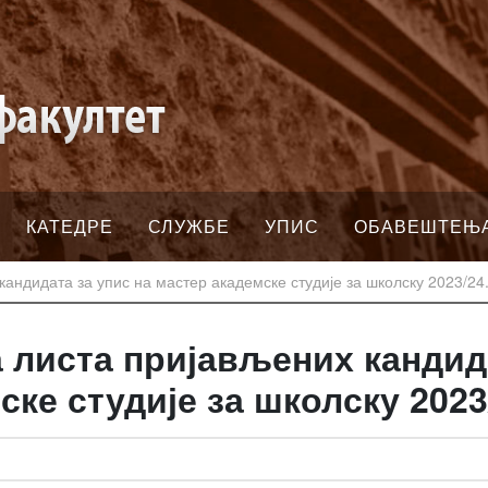
КАТЕДРЕ
СЛУЖБЕ
УПИС
ОБАВЕШТЕЊ
ндидата за упис на мастер академске студије за школску 2023/24.
листа пријављених кандида
ке студије за школску 2023