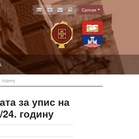
Српски
Language
А
 годину
та за упис на
/24. годину