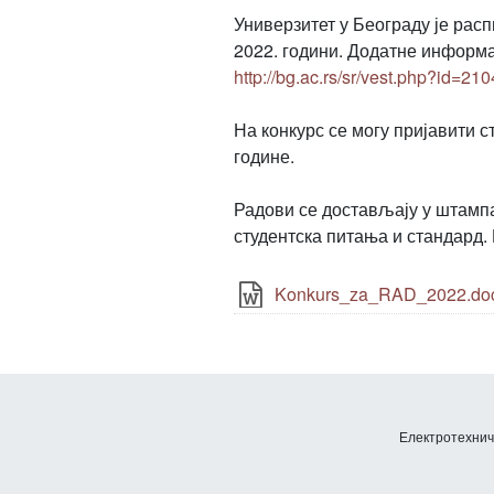
Универзитет у Београду је расп
2022. години. Додатне информа
http://bg.ac.rs/sr/vest.php?id=210
На конкурс се могу пријавити с
године.
Радови се достављају у штампа
студентска питања и стандард. 
Konkurs_za_RAD_2022.do
Електротехничк