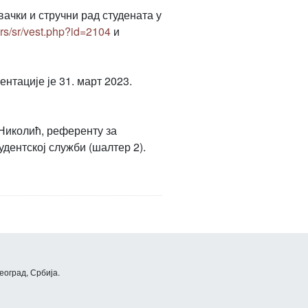
ачки и стручни рад студената у
.rs/sr/vest.php?id=2104
и
ентације је 31. март 2023.
Николић, референту за
дентској служби (шалтер 2).
еоград, Србија.