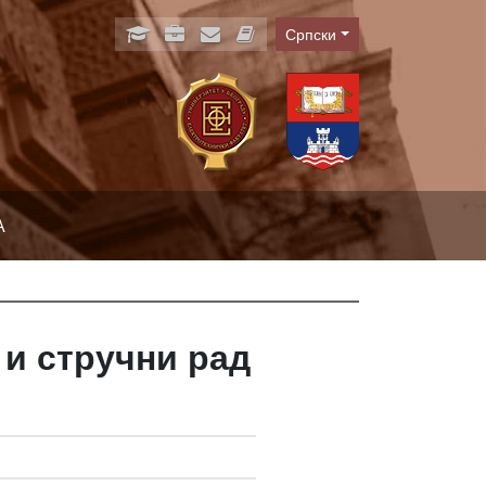
Српски
Language
А
 и стручни рад