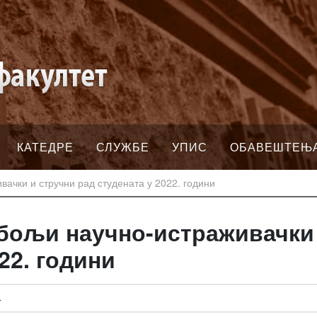
КАТЕДРЕ
СЛУЖБЕ
УПИС
ОБАВЕШТЕЊ
вачки и стручни рад студената у 2022. години
јбољи научно-истраживачки
22. години
4