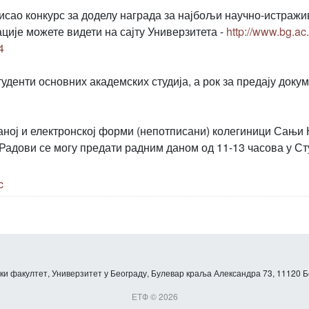
исао конкурс за доделу награда за најбољи научно-истражив
ције можете видети на сајту Универзитета -
http://www.bg.ac
4
туденти основних академских студија, а рок за предају докум
ној и електронској форми (непотписани) колегиници Сањи 
Радови се могу предати радним даном од 11-13 часова у Сту
c
и факултет, Универзитет у Београду, Булевар краља Александра 73, 11120 Б
ЕТФ © 2026