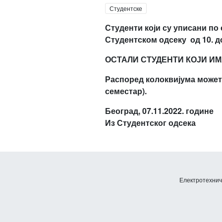
Студентске
Студенти који су уписани по 
Студентском одсеку
од 10. д
ОСТАЛИ СТУДЕНТИ КОЈИ
ИМ
Распоред колоквијума можете
семестар).
Београд,
07
.11.
202
2
. године
Из Студентског одсека
Електротехничк