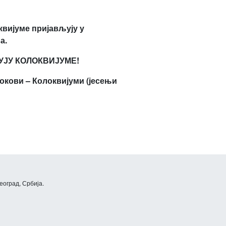
оквијуме пријављују у
а.
УЈУ КОЛОКВИЈУМЕ!
окови – Колоквијуми (
јесењи
еоград, Србија.