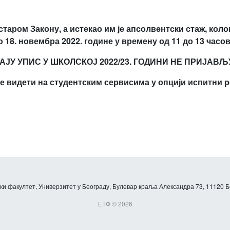
старом Закону, а истекао им је апсолвентски стаж, кол
о 18. новембра 2022. године у времену од 11
до 13 часов
АЈУ УПИС У ШКОЛСК
ОЈ
2022
/
23. ГОДИНИ НЕ ПРИЈАВЉ
 видети на студентским сервисима у опцији испитни р
и факултет, Универзитет у Београду, Булевар краља Александра 73, 11120 Б
ЕТФ © 2026