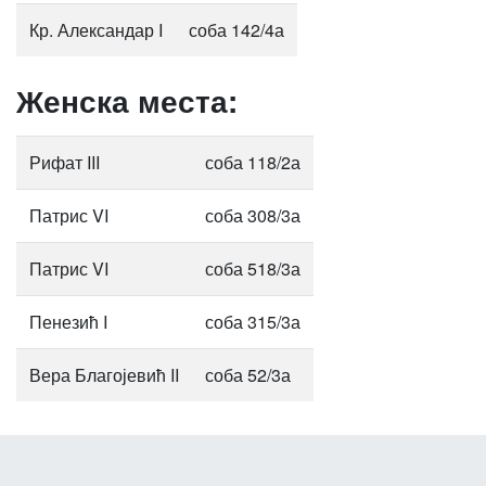
Кр. Александар I
соба 142/4а
Женска места:
Рифат III
соба 118/2а
Патрис VI
соба 308/3а
Патрис VI
соба 518/3а
Пенезић I
соба 315/3а
Вера Благојевић II
соба 52/3а