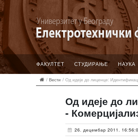
ФАКУЛТЕТ
СТУДИРАЊЕ
НАУКА
Вести
Од идеје до лиценце: Идентификаци
Од идеје до л
- Комерцијали
26. децембар 2011. 16:56: