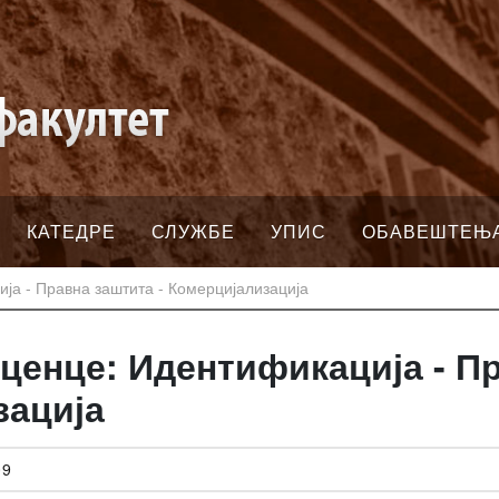
КАТЕДРЕ
СЛУЖБЕ
УПИС
ОБАВЕШТЕЊ
ја - Правна заштита - Комерцијализација
иценце: Идентификација - П
зација
09