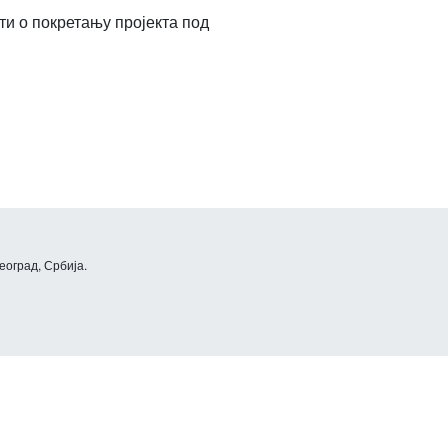
и о покретању пројекта под
еоград, Србија.