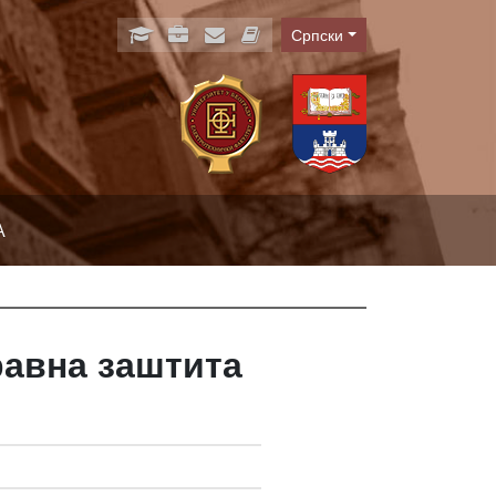
Српски
Language
А
равна заштита