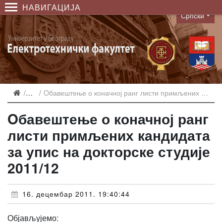
НАВИГАЦИЈА
Српски
Language
Вести
Oбавештење о коначној ранг листи примљених кандидата за упис на докторске студије 2011/12
Oбавештење о коначној ранг
листи примљених кандидата
за упис на докторске студије
2011/12
16. децембар 2011. 19:40:44
Објављујемо: