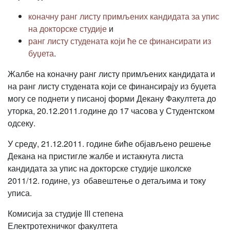
коначну ранг листу примљених кандидата за упис
на докторске студије
и
ранг листу студената који ће се финансирати из
буџета
.
Жалбе на коначну ранг листу примљених кандидата и
на ранг листу студенaта који се финансирају из буџета
могу се поднети у писаној форми Декану Факултета до
уторка, 20.12.2011.године до 17 часова у Студентском
одсеку.
У среду, 21.12.2011. године биће објављено решење
Декана на пристигле жалбе и истакнута листа
кандидата за упис на докторске студије школске
2011/12. године, уз обавештење о детаљима и току
уписа.
Комисија за студије III степена
Електротехничког факултета