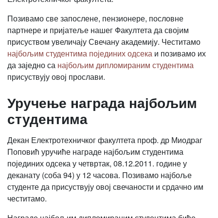
Позивамо све запослене, пензионере, пословне
партнере и пријатеље нашег Факултета да својим
присуством увеличају Свечану академију. Честитамо
најбољим студентима појединих одсека
и позивамо их
да заједно са
најбољим дипломираним студентима
присуствују овој прослави.
Уручење награда најбољим
студентима
Декан Електротехничког факултета проф. др Миодраг
Поповић уручиће награде најбољим студентима
појединих одсека у четвртак, 08.12.2011. године у
деканату (соба 94) у 12 часова. Позивамо најбоље
студенте да присуствују овој свечаности и срдачно им
честитамо.
Награде најбољим дипломираним студентима биће