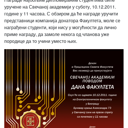
уручене на Свечаној академији у суботу, 10.12.2011.
године у 11 часова. С обзиром да ће награде уручити
представници компанија донатора Факултета, моле се
награђени студенти, који нису у могућности да лично
приме награду, да замоле некога од чланова уже
породице да то учини уместо њих.