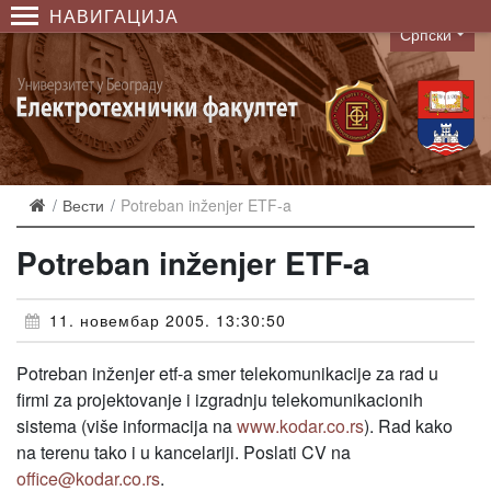
НАВИГАЦИЈА
Српски
Language
Вести
Potreban inženjer ETF-a
Potreban inženjer ETF-a
11. новембар 2005. 13:30:50
Potreban inženjer etf-a smer telekomunikacije za rad u
firmi za projektovanje i izgradnju telekomunikacionih
sistema (više informacija na
www.kodar.co.rs
). Rad kako
na terenu tako i u kancelariji. Poslati CV na
office@kodar.co.rs
.