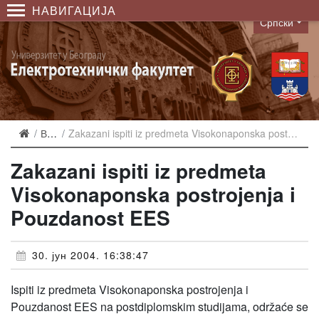
НАВИГАЦИЈА
Српски
Language
Вести
Zakazani ispiti iz predmeta Visokonaponska postrojenja i Pouzdanost EES
Zakazani ispiti iz predmeta
Visokonaponska postrojenja i
Pouzdanost EES
30. јун 2004. 16:38:47
Ispiti iz predmeta Visokonaponska postrojenja i
Pouzdanost EES na postdiplomskim studijama, održaće se